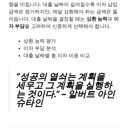
향을 미칩니다. 대출 날짜이 길어질수록 이자 납입
금액은 증가하지만, 매달 상환해야 하는 금액은 줄
어듭니다. 대출 날짜을 결정할 때는
상환 능력
과
이
자 부담
을 고려하여 신중하게 선택해야 합니다.
상환 능력 평가
이자 부담 분석
대출 날짜별 총 이자 비용 비교
“성공의 열쇠는 계획을
세우고 그 계획을 실행하
는 것이다.” – 알버트 아인
슈타인