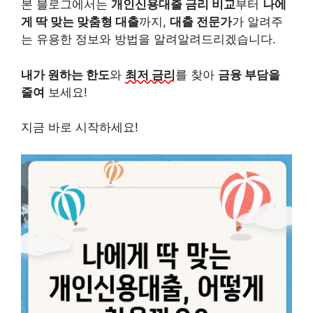
본 블로그에서는
개인신용대출 금리 비교
부터
나에
게 딱 맞는 맞춤형 대출
까지,
대출 전문가
가 알려주
는 유용한 정보와 방법을 알려알려드리겠습니다.
내가 원하는 한도
와
최저 금리
를 찾아
금융 부담을
줄여
보세요!
지금 바로 시작하세요!