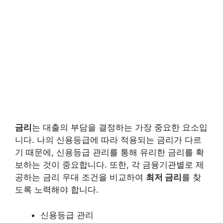
금리
는 대출의 부담을 결정하는 가장 중요한 요소입
니다. 나의 신용등급에 따라 적용되는 금리가 다르
기 때문에, 신용등급 관리를 통해 유리한 금리를 확
보하는 것이 중요합니다. 또한, 각 금융기관별로 제
공하는 금리 우대 조건을 비교하여
최저 금리
를 찾
도록 노력해야 합니다.
신용등급 관리