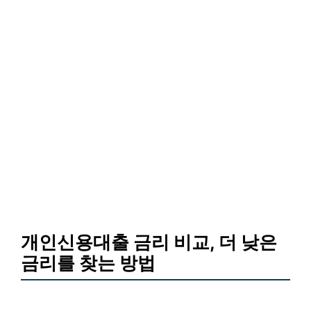
개인신용대출 금리 비교, 더 낮은
금리를 찾는 방법