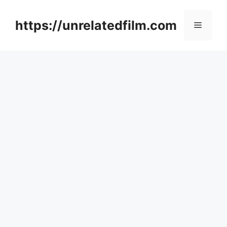
Skip
to
https://unrelatedfilm.com
Menu
content