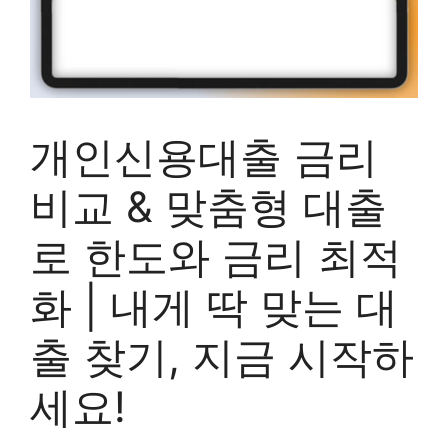
개인신용대출 금리
비교 & 맞춤형 대출
로 한도와 금리 최적
화 | 내게 딱 맞는 대
출 찾기, 지금 시작하
세요!