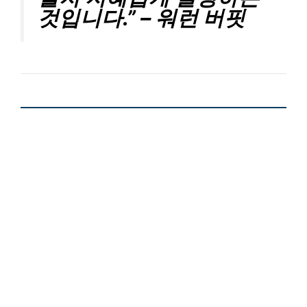
것입니다.” – 워런 버핏