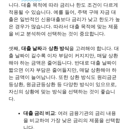
니다. 대출 목적에 따라 금리나 한도 조건이 다르게
적용될 수 있습니다. 예를 들어, 주택 구매 자금 대
출은 일반적인 신용대출보다 금리가 낮고 한도가 높
은 경우가 많습니다. 따라서 대출 목적에 맞는 제품
을 비교 분석하여 선택하는 것이 중요합니다.
셋째,
대출 날짜
과
상환 방식
을 고려해야 합니다. 대
출 날짜이 길수록 이자 부담이 커지지만, 매달 상환
해야 하는 금액은 줄어듭니다. 반대로 대출 날짜이
짧으면 이자 부담은 줄어들지만, 매달 상환해야 하
는 금액이 늘어납니다. 또한 상환 방식도 원리금균
등상환, 원금균등상환 등 다양한 방식이 있으므로,
자신의 상황에 맞는 방식을 선택하는 것이 좋습니
다.
대출 금리 비교
: 여러 금융기관의 금리 내용
을 비교하여 가장 낮은 금리의 제품을 선택합
니다.