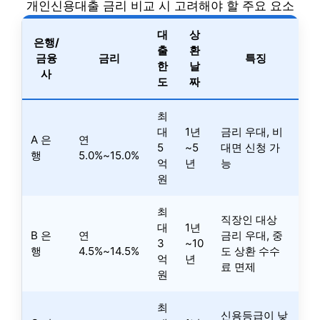
개인신용대출 금리 비교 시 고려해야 할 주요 요소
대
상
은행/
출
환
금융
금리
특징
한
날
사
도
짜
최
대
1년
금리 우대, 비
A 은
연
5
~5
대면 신청 가
행
5.0%~15.0%
억
년
능
원
최
직장인 대상
대
1년
B 은
연
금리 우대, 중
3
~10
행
4.5%~14.5%
도 상환 수수
억
년
료 면제
원
최
신용등급이 낮