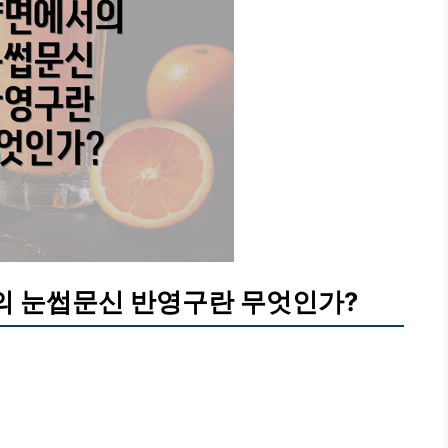
 눈썹문신 반영구란 무엇인가?