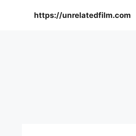
Skip
to
https://unrelatedfilm.com
content