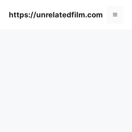
Skip
to
https://unrelatedfilm.com
Menu
content