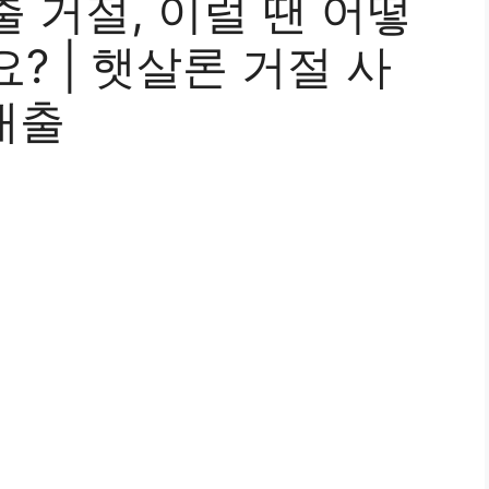
 거절, 이럴 땐 어떻
? | 햇살론 거절 사
대출