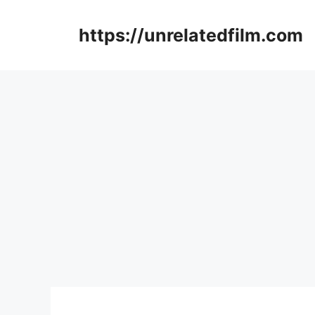
Skip
to
https://unrelatedfilm.com
content