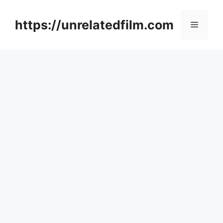
Skip
to
https://unrelatedfilm.com
Menu
content