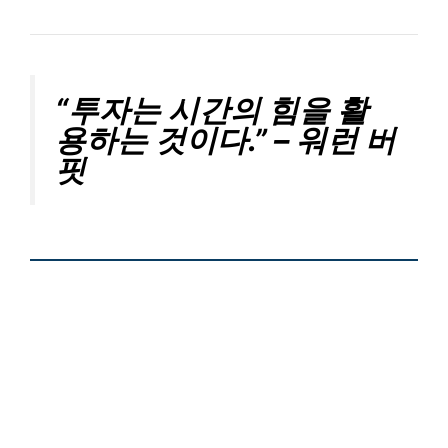
“투자는 시간의 힘을 활
용하는 것이다.” – 워런 버
핏