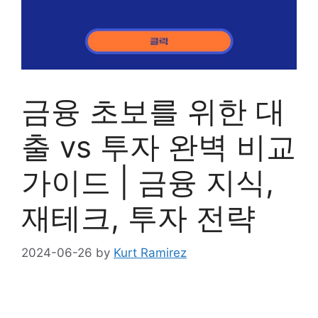
금융 초보를 위한 대
출 vs 투자 완벽 비교
가이드 | 금융 지식,
재테크, 투자 전략
2024-06-26
by
Kurt Ramirez