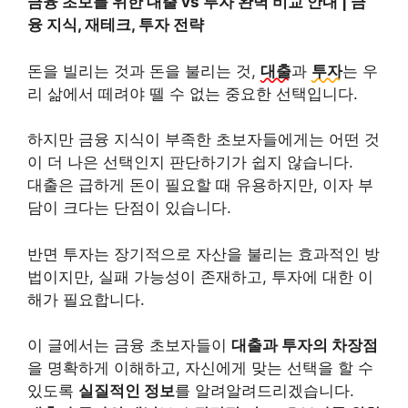
금융 초보를 위한 대출 vs 투자 완벽 비교 안내 | 금
융 지식, 재테크, 투자 전략
돈을 빌리는 것과 돈을 불리는 것,
대출
과
투자
는 우
리 삶에서 떼려야 뗄 수 없는 중요한 선택입니다.
하지만 금융 지식이 부족한 초보자들에게는 어떤 것
이 더 나은 선택인지 판단하기가 쉽지 않습니다.
대출은 급하게 돈이 필요할 때 유용하지만, 이자 부
담이 크다는 단점이 있습니다.
반면 투자는 장기적으로 자산을 불리는 효과적인 방
법이지만, 실패 가능성이 존재하고, 투자에 대한 이
해가 필요합니다.
이 글에서는 금융 초보자들이
대출과 투자의 차장점
을 명확하게 이해하고, 자신에게 맞는 선택을 할 수
있도록
실질적인 정보
를 알려알려드리겠습니다.