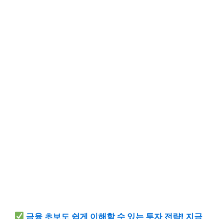
금융 초보도 쉽게 이해할 수 있는 투자 전략! 지금