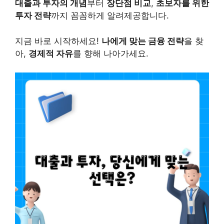
대출과 투자의 개념
부터
장단점 비교
,
초보자를 위한
투자 전략
까지 꼼꼼하게 알려제공합니다.
지금 바로 시작하세요!
나에게 맞는 금융 전략
을 찾
아,
경제적 자유
를 향해 나아가세요.