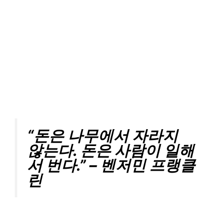
“돈은 나무에서 자라지
않는다. 돈은 사람이 일해
서 번다.” – 벤저민 프랭클
린