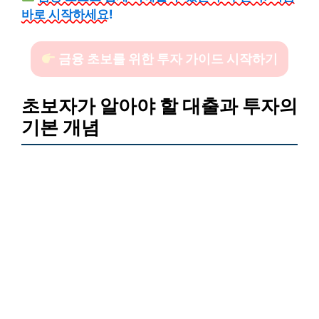
바로 시작하세요!
금융 초보를 위한 투자 가이드 시작하기
초보자가 알아야 할 대출과 투자의
기본 개념