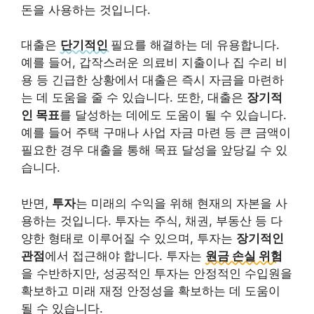
돈을 사용하는 것입니다.
대출은
단기적인
필요를 해결하는 데 유용합니다.
예를 들어, 갑작스러운 의료비 지출이나 집 수리 비
용 등 긴급한 상황에서 대출은 즉시 자금을 마련하
는 데 도움을 줄 수 있습니다. 또한, 대출은
장기적
인 목표
를 달성하는 데에도 도움이 될 수 있습니다.
예를 들어 주택 구매나 사업 자금 마련 등 큰 금액이
필요한 경우 대출을 통해 목표 달성을 앞당길 수 있
습니다.
반면,
투자
는 미래의 수익을 위해 현재의 자본을 사
용하는 것입니다. 투자는 주식, 채권, 부동산 등 다
양한 형태로 이루어질 수 있으며, 투자는
장기적인
관점
에서 접근해야 합니다. 투자는
원금 손실 위험
을 수반하지만, 성공적인 투자는 안정적인 수입원을
확보하고 미래 재정 안정성을 확보하는 데 도움이
될 수 있습니다.