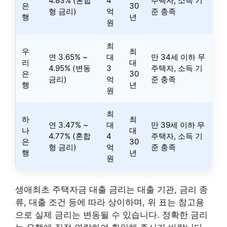
4.83% (혼합
4
주택자, 소득 기
은
30
형 금리)
억
준 충족
행
년
원
최
우
최
연 3.65% ~
대
만 34세 이하 무
리
대
4.95% (변동
3
주택자, 소득 기
은
30
금리)
억
준 충족
행
년
원
최
하
최
연 3.47% ~
대
만 39세 이하 무
나
대
4.77% (혼합
4
주택자, 소득 기
은
30
형 금리)
억
준 충족
행
년
원
생애최초 주택자금 대출 금리는 대출 기관, 금리 종
류, 대출 조건 등에 따라 상이하며, 위 표는 참고용
으로 실제 금리는 변동될 수 있습니다. 정확한 금리