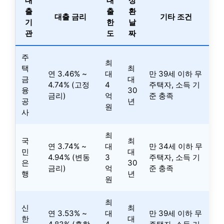
대
대
상
출
출
환
대출 금리
기타 조건
기
한
날
관
도
짜
주
최
택
최
연 3.46% ~
대
만 39세 이하 무
금
대
4.74% (고정
4
주택자, 소득 기
융
30
금리)
억
준 충족
공
년
원
사
최
국
최
연 3.74% ~
대
만 34세 이하 무
민
대
4.94% (변동
3
주택자, 소득 기
은
30
금리)
억
준 충족
행
년
원
최
신
최
연 3.53% ~
대
만 39세 이하 무
한
대