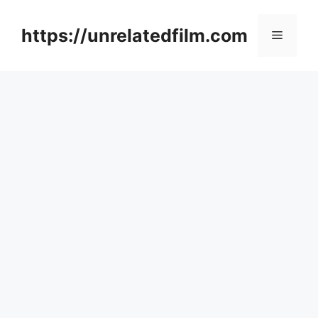
Skip
to
https://unrelatedfilm.com
Menu
content