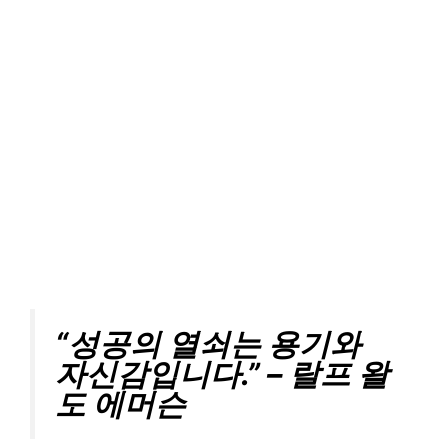
“성공의 열쇠는 용기와
자신감입니다.” – 랄프 왈
도 에머슨