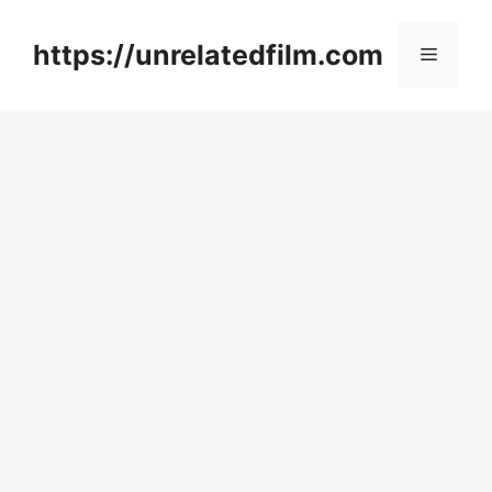
Skip
to
https://unrelatedfilm.com
Menu
content