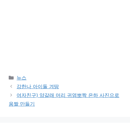
Categories
뉴스
강한나 아이돌 겨땀
여자친구) 양갈래 머리 귀염뽀짝 은하 사진으로
움짤 만들기