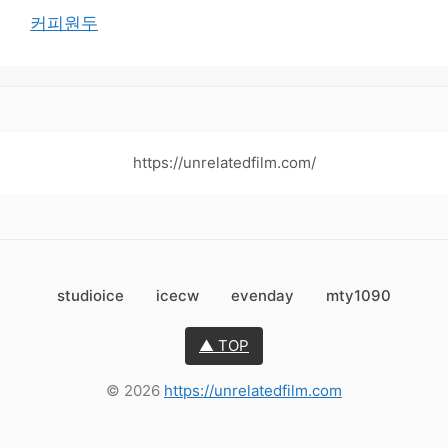
커피원두
https://unrelatedfilm.com/
studioice
icecw
evenday
mty1090
▲ TOP
© 2026
https://unrelatedfilm.com