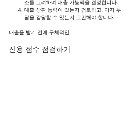
소를 고려하여 대출 가능액을 결정합니다.
대출 상환 능력이 있는지 검토하고, 이자 부
담을 감당할 수 있는지 고민해야 합니다.
대출을 받기 전에 구체적인
신용 점수 점검하기