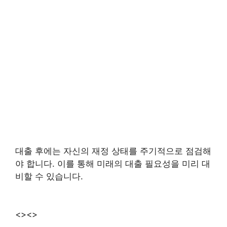
대출 후에는 자신의 재정 상태를 주기적으로 점검해
야 합니다. 이를 통해 미래의 대출 필요성을 미리 대
비할 수 있습니다.
<><>