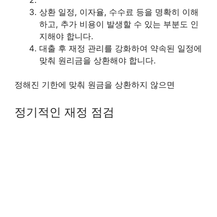
상환 일정, 이자율, 수수료 등을 명확히 이해
하고, 추가 비용이 발생할 수 있는 부분도 인
지해야 합니다.
대출 후 재정 관리를 강화하여 약속된 일정에
맞춰 원리금을 상환해야 합니다.
정해진 기한에 맞춰 원금을 상환하지 않으면
정기적인 재정 점검