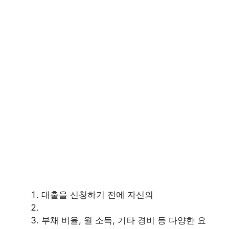
대출을 신청하기 전에 자신의
부채 비율, 월 소득, 기타 경비 등 다양한 요