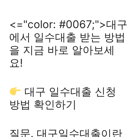
<="color: #0067;">대구
에서 일수대출 받는 방법
을 지금 바로 알아보세
요!
대구 일수대출 신청
방법 확인하기
질문. 대구일수대출이란