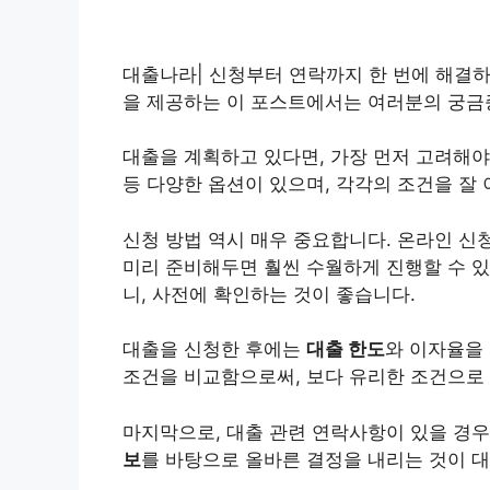
대출나라| 신청부터 연락까지 한 번에 해결하는
을 제공하는 이 포스트에서는 여러분의 궁금
대출을 계획하고 있다면, 가장 먼저 고려해야
등 다양한 옵션이 있으며, 각각의 조건을 잘
신청 방법 역시 매우 중요합니다. 온라인 신
미리 준비해두면 훨씬 수월하게 진행할 수 
니, 사전에 확인하는 것이 좋습니다.
대출을 신청한 후에는
대출 한도
와 이자율을
조건을 비교함으로써, 보다 유리한 조건으로 
마지막으로, 대출 관련 연락사항이 있을 경
보
를 바탕으로 올바른 결정을 내리는 것이 