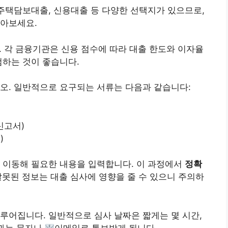
 주택담보대출, 신용대출 등 다양한 선택지가 있으므로,
찾아보세요.
. 각 금융기관은 신용 점수에 따라 대출 한도와 이자율
검하는 것이 좋습니다.
오. 일반적으로 요구되는 서류는 다음과 같습니다:
신고서)
)
 이동해 필요한 내용을 입력합니다. 이 과정에서
정확
잘못된 정보는 대출 심사에 영향을 줄 수 있으니 주의하
루어집니다. 일반적으로 심사 날짜은 짧게는 몇 시간,
결과는 문자나
이메일로 통보받게 됩니다.