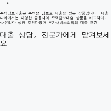
주택담보대출은 주택을 담보로 대출을 받는 상품입니다. 대출
나라에서는 다양한 금융사의 주택담보대출 상품을 비교하여,
<>유리한 상환 조건다양한 부가서비스최적의 대출 조건
대출 상담, 전문가에게 맡겨보세
요