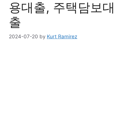
용대출, 주택담보대
출
2024-07-20
by
Kurt Ramirez