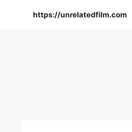
Skip
to
https://unrelatedfilm.com
content