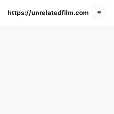
Skip
to
https://unrelatedfilm.com
Menu
content