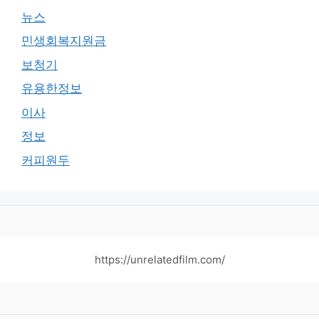
뉴스
민생회복지원금
보청기
유용한정보
이사
정보
커피원두
https://unrelatedfilm.com/