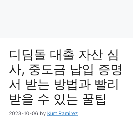
디딤돌 대출 자산 심
사, 중도금 납입 증명
서 받는 방법과 빨리
받을 수 있는 꿀팁
2023-10-06
by
Kurt Ramirez