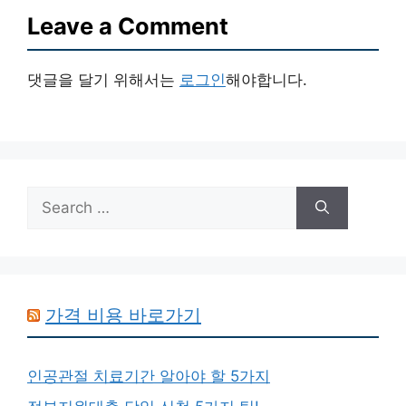
Leave a Comment
댓글을 달기 위해서는
로그인
해야합니다.
Search
for:
가격 비용 바로가기
인공관절 치료기간 알아야 할 5가지