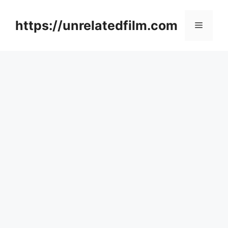
Skip
to
https://unrelatedfilm.com
Menu
content