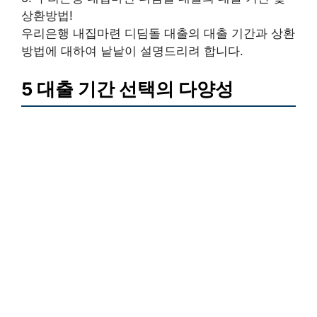
상환방법!
우리은행 내집마련 디딤돌 대출의 대출 기간과 상환
방법에 대하여 낱낱이 설명드리려 합니다.
5 대출 기간 선택의 다양성