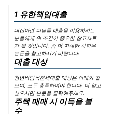
1 유한책임대출
내집마련 디딤돌 대출을 이용하려는
분들에게 위 조건이 중요한 참고자료
가 될 것입니다. 좀 더 자세한 사항은
본문을 참고하시기 바랍니다.
대출 대상
청년버팀목전세대출 대상은 아래와 같
으며, 모두 충족하여야 합니다. 더 알고
싶으시면 본문을 클릭해주세요.
주택 매매 시 이득을 볼
수