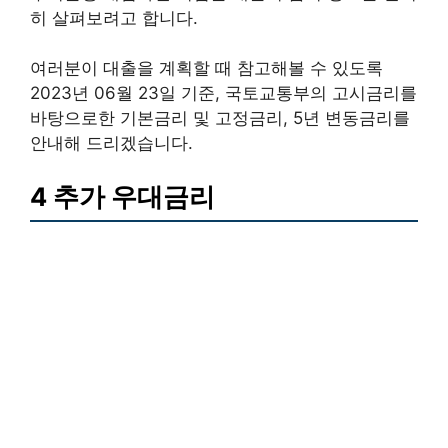
히 살펴보려고 합니다.
여러분이 대출을 계획할 때 참고해볼 수 있도록
2023년 06월 23일 기준, 국토교통부의 고시금리를
바탕으로한 기본금리 및 고정금리, 5년 변동금리를
안내해 드리겠습니다.
4 추가 우대금리