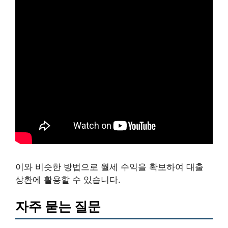
이와 비슷한 방법으로 월세 수익을 확보하여 대출
상환에 활용할 수 있습니다.
자주 묻는 질문