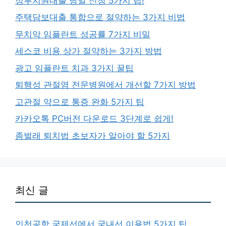
정부지원대출 당일 신청 5가지 팁!
주택담보대출 통합으로 절약하는 3가지 비법
무치악 임플란트 성공률 7가지 비밀
세스코 비용 상가 절약하는 3가지 방법
광고 임플란트 치과 3가지 꿀팁
퇴행성 관절염 전문병원에서 개선할 7가지 방법
고관절 약으로 통증 완화 5가지 팁
카카오톡 PC버전 다운로드 3단계로 쉽게!
좀벌래 퇴치법 초보자가 알아야 할 5가지
최신 글
인천공항 국제선에서 국내선 이용법 5가지 팁