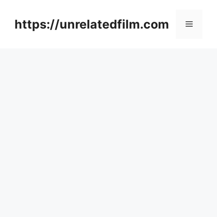
Skip
to
https://unrelatedfilm.com
Menu
content