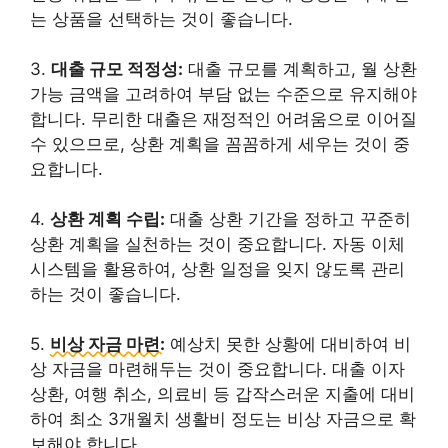
는 상품을 선택하는 것이 좋습니다.
3.
대출 규모 적정성:
대출 규모를 계획하고, 월 상환
가능 금액을 고려하여 부담 없는 수준으로 유지해야
합니다. 무리한 대출은 재정적인 어려움으로 이어질
수 있으므로, 상환 계획을 꼼꼼하게 세우는 것이 중
요합니다.
4.
상환 계획 수립:
대출 상환 기간을 정하고 꾸준히
상환 계획을 실천하는 것이 중요합니다. 자동 이체
시스템을 활용하여, 상환 일정을 잊지 않도록 관리
하는 것이 좋습니다.
5.
비상 자금 마련:
예상치 못한 상황에 대비하여 비
상 자금을 마련해두는 것이 중요합니다. 대출 이자
상환, 여행 취소, 의료비 등 갑작스러운 지출에 대비
하여 최소 3개월치 생활비 정도는 비상 자금으로 확
보해야 합니다.