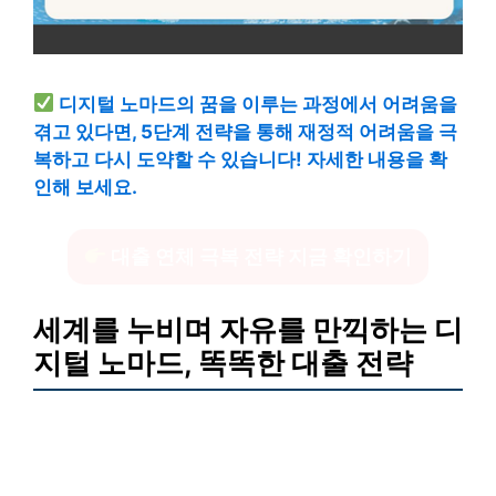
디지털 노마드의 꿈을 이루는 과정에서 어려움을
겪고 있다면, 5단계 전략을 통해 재정적 어려움을 극
복하고 다시 도약할 수 있습니다! 자세한 내용을 확
인해 보세요.
대출 연체 극복 전략 지금 확인하기
세계를 누비며 자유를 만끽하는 디
지털 노마드, 똑똑한 대출 전략