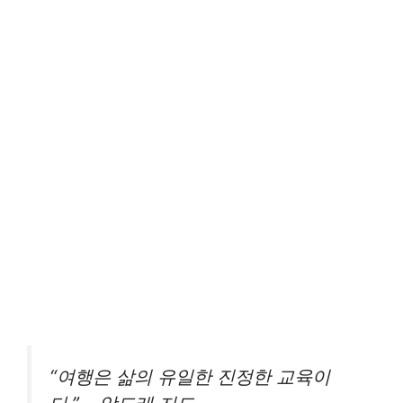
“여행은 삶의 유일한 진정한 교육이