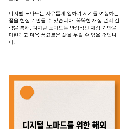
디지털 노마드는 자유롭게 일하며 세계를 여행하는
꿈을 현실로 만들 수 있습니다. 똑똑한 재정 관리 전
략을 통해, 디지털 노마드는 안정적인 재정 기반을
마련하고 더욱 풍요로운 삶을 누릴 수 있을 것입니
다.