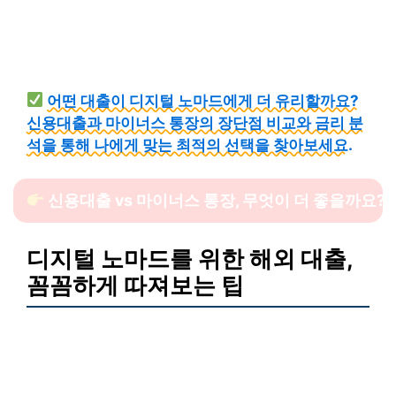
어떤 대출이 디지털 노마드에게 더 유리할까요?
신용대출과 마이너스 통장의 장단점 비교와 금리 분
석을 통해 나에게 맞는 최적의 선택을 찾아보세요.
신용대출 vs 마이너스 통장, 무엇이 더 좋을까요?
디지털 노마드를 위한 해외 대출,
꼼꼼하게 따져보는 팁