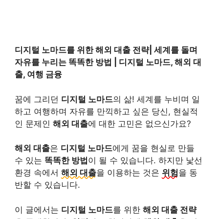
디지털 노마드를 위한 해외 대출 전략| 세계를 돌며
자유를 누리는 똑똑한 방법 | 디지털 노마드, 해외 대
출, 여행 금융
꿈에 그리던
디지털 노마드
의 삶! 세계를 누비며 일
하고 여행하며 자유를 만끽하고 싶은 당신, 현실적
인 문제인
해외 대출
에 대한 고민은 없으신가요?
해외 대출
은
디지털 노마드
에게 꿈을 현실로 만들
수 있는
똑똑한 방법
이 될 수 있습니다. 하지만 낯선
환경 속에서
해외 대출
을 이용하는 것은
위험
을 동
반할 수 있습니다.
이 글에서는
디지털 노마드
를 위한
해외 대출 전략