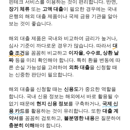
핀테크 서비스를 이용하는 것이 편리합니다. 반면,
장기 체류
또는
고액 대출
이 필요한 경우에는 국내
은행의 해외 대출 제품이나 국제 금융 기관을 알아
보는 것이 좋습니다.
해외 대출 제품은 국내와 비교하여 금리가 높거나,
심사 기준이 까다로운 경우가 많습니다. 따라서
대
출 조건
을 꼼꼼히 비교하고
이자율, 수수료, 상환 날
짜
등을 미리 확인해야 합니다. 특히 환율 변동에 따
른 손실 가능성을 고려하여
외화 대출
을 신청할 때
는 신중한 판단이 필요합니다.
해외 대출을 신청할 때는
신용도
가 중요한 역할을
합니다. 국내 신용 정보는 해외에서 바로 활용될 수
없기 때문에
현지 신용 정보
를 구축하거나,
국제 신
용 카드
를 활용하는 것이 유리합니다. 또한
대출 계
약서
를 꼼꼼히 검토하고,
불분명한 내용
은 질문하여
충분히 이해
해야 합니다.