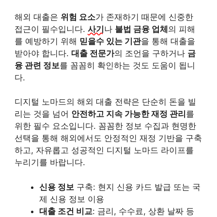
해외 대출은
위험 요소
가 존재하기 때문에 신중한
접근이 필수입니다.
사기
나
불법 금융 업체
의 피해
를 예방하기 위해
믿을수 있는 기관
을 통해 대출을
받아야 합니다.
대출 전문가
의 조언을 구하거나
금
융 관련 정보
를 꼼꼼히 확인하는 것도 도움이 됩니
다.
디지털 노마드의 해외 대출 전략은 단순히 돈을 빌
리는 것을 넘어
안전하고 지속 가능한 재정 관리
를
위한 필수 요소입니다. 꼼꼼한 정보 수집과 현명한
선택을 통해 해외에서도 안정적인 재정 기반을 구축
하고, 자유롭고 성공적인 디지털 노마드 라이프를
누리기를 바랍니다.
신용 정보
구축: 현지 신용 카드 발급 또는 국
제 신용 정보 이용
대출 조건 비교
: 금리, 수수료, 상환 날짜 등