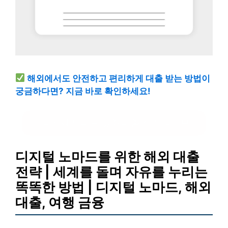
해외에서도 안전하고 편리하게 대출 받는 방법이
궁금하다면? 지금 바로 확인하세요!
디지털 노마드 맞춤 대출 전략 알아보기
디지털 노마드를 위한 해외 대출
전략 | 세계를 돌며 자유를 누리는
똑똑한 방법 | 디지털 노마드, 해외
대출, 여행 금융