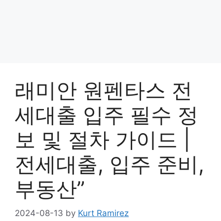
래미안 원펜타스 전
세대출 입주 필수 정
보 및 절차 가이드 |
전세대출, 입주 준비,
부동산”
2024-08-13
by
Kurt Ramirez