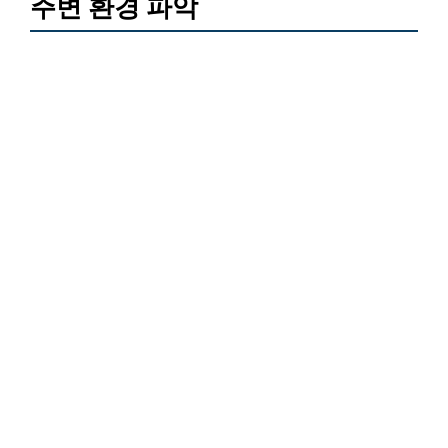
주변 환경 파악