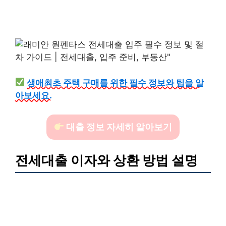
생애최초 주택 구매를 위한 필수 정보와 팁을 알
아보세요.
대출 정보 자세히 알아보기
전세대출 이자와 상환 방법 설명