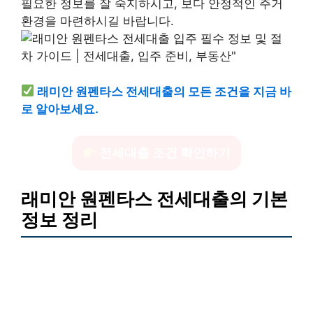
필요한 정보를 잘 숙지하시고, 보다 안정적인 주거
환경을 마련하시길 바랍니다.
래미안 원펜타스 전세대출의 모든 조건을 지금 바
로 알아보세요.
전세대출 조건 확인하기
래미안 원펜타스 전세대출의 기본
정보 정리