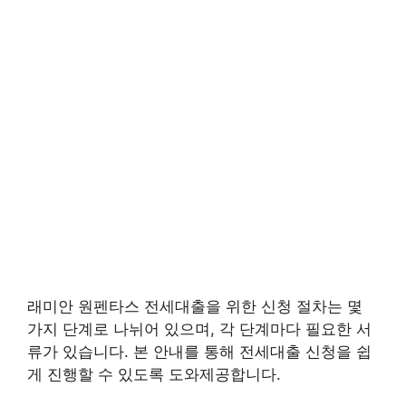
래미안 원펜타스 전세대출을 위한 신청 절차는 몇
가지 단계로 나뉘어 있으며, 각 단계마다 필요한 서
류가 있습니다. 본 안내를 통해 전세대출 신청을 쉽
게 진행할 수 있도록 도와제공합니다.