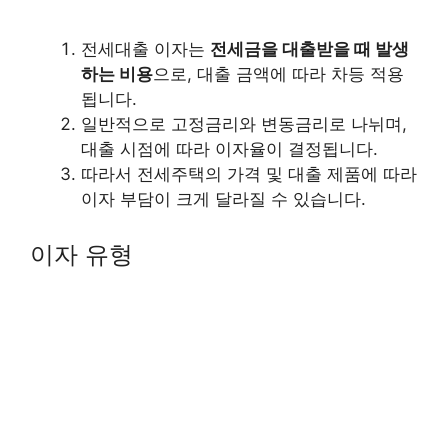
전세대출 이자는
전세금을 대출받을 때 발생
하는 비용
으로, 대출 금액에 따라 차등 적용
됩니다.
일반적으로 고정금리와 변동금리로 나뉘며,
대출 시점에 따라 이자율이 결정됩니다.
따라서 전세주택의 가격 및 대출 제품에 따라
이자 부담이 크게 달라질 수 있습니다.
이자 유형