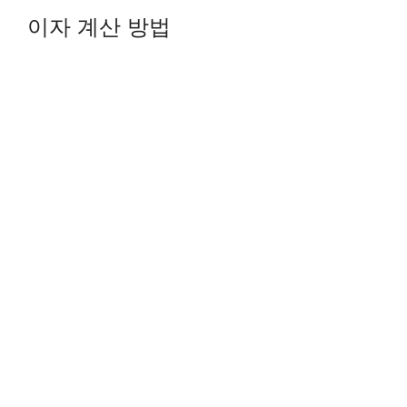
이자 계산 방법