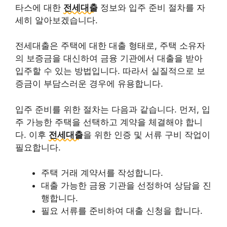
타스에 대한
전세대출
정보와 입주 준비 절차를 자
세히 알아보겠습니다.
전세대출은 주택에 대한 대출 형태로, 주택 소유자
의 보증금을 대신하여 금융 기관에서 대출을 받아
입주할 수 있는 방법입니다. 따라서 실질적으로 보
증금이 부담스러운 경우에 유용합니다.
입주 준비를 위한 절차는 다음과 같습니다. 먼저, 입
주 가능한 주택을 선택하고 계약을 체결해야 합니
다. 이후
전세대출
을 위한 인증 및 서류 구비 작업이
필요합니다.
주택 거래 계약서를 작성합니다.
대출 가능한 금융 기관을 선정하여 상담을 진
행합니다.
필요 서류를 준비하여 대출 신청을 합니다.