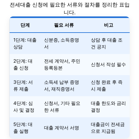
전세대출 신청에 필요한 서류와 절차를 정리한 표입
니다.
단계
필요 서류
비고
1단계: 대출
신분증, 소득증명
상담 후 대출 조
상담
서
건 공지
2단계: 대
전세 계약서, 주민
신청서 작성 필수
출 신청
등록등본
3단계: 서
소득세 납부 증명
신청 완료 후 즉
류 제출
서, 재직증명서
시 제출
4단계: 심
신청서, 기타 필요
대출 한도와 금리
사 및 결정
한 서류
결정
5단계: 대
대출금이 전세금
대출 계약서 서명
출 실행
으로 지급됨