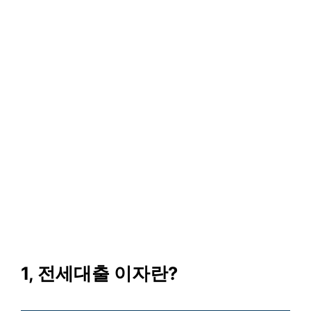
1, 전세대출 이자란?