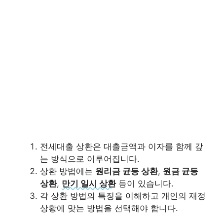
전세대출 상환은 대출금액과 이자를 함께 갚
는 방식으로 이루어집니다.
상환 방법에는
원리금 균등 상환
,
원금 균등
상환
,
만기 일시 상환
등이 있습니다.
각 상환 방법의 특징을 이해하고 개인의 재정
상황에 맞는 방법을 선택해야 합니다.