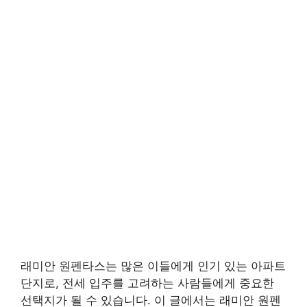
래미안 원펜타스는 많은 이들에게 인기 있는 아파트
단지로, 전세 입주를 고려하는 사람들에게 중요한
선택지가 될 수 있습니다. 이 글에서는 래미안 원펜