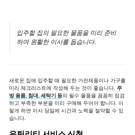
입주할 집의 필요한 물품을 미리 준비
하여 원활한 이사를 돕습니다.
새로운 집에 입주할 때 필요한 가전제품이나 가구를
미리 체크리스트에 작성해 두는 것이 좋습니다.
주
방 용품, 침대, 세탁기 등
의 필수 물품을 꼼꼼히 점검
하고 부족한 부분을 미리 구매해 두어야 합니다. 이
렇게 하면 이사 당일에 시간과 노력을 절약할 수 있
습니다.
유틸리티 서비스 신청