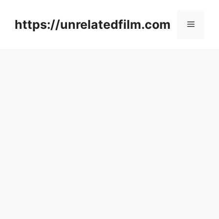
Skip
to
https://unrelatedfilm.com
Menu
content