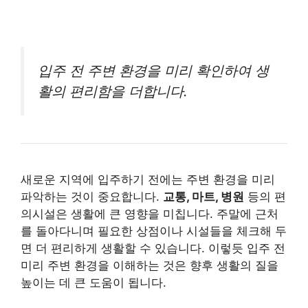
입주 전 주변 환경을 미리 확인하여 생
활의 편리함을 더합니다.
새로운 지역에 입주하기 전에는 주변 환경을 미리
파악하는 것이 중요합니다.
교통, 마트, 병원
등의 편
의시설은 생활에 큰 영향을 미칩니다. 주말에 근처
를 돌아다니며 필요한 상점이나 시설들을 체크해 두
면 더 편리하게 생활할 수 있습니다. 이렇듯 입주 전
미리 주변 환경을 이해하는 것은 향후 생활의 질을
높이는 데 큰 도움이 됩니다.