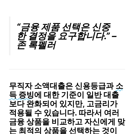
“금융 제품 선택은 신중
한 결정을 요구합니다.” –
존 록펠러
무직자 소액대출은
신용등급
과
소
득 증빙
에 대한 기준이 일반 대출
보다
완화
되어 있지만,
고금리
가
적용될 수 있습니다. 따라서 여러
금융 상품을 비교하고 자신에게 맞
는 최적의 상품을 선택하는 것이