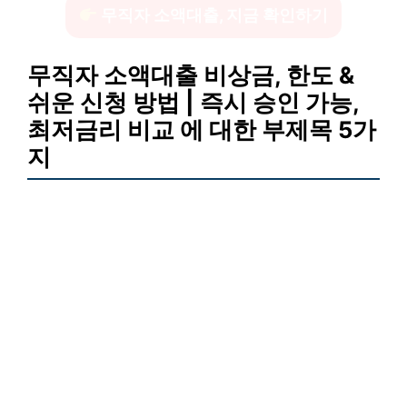
무직자 소액대출, 지금 확인하기
무직자 소액대출 비상금, 한도 &
쉬운 신청 방법 | 즉시 승인 가능,
최저금리 비교 에 대한 부제목 5가
지