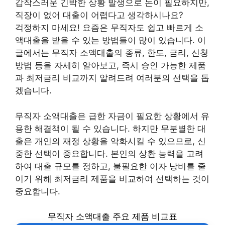
갑작스러운 긴박한 상황 발생으로 돈이 필요하지만,
직장이 없어 대출이 어렵다고 생각하시나요?
걱정하지 마세요! 요즘은 무직자도 쉽고 빠르게 소
액대출을 받을 수 있는 방법들이 많이 있습니다. 이
글에서는 무직자 소액대출의 종류, 한도, 금리, 신청
방법 등을 자세히 알아보고, 즉시 승인 가능한 제품
과 최저금리 비교까지 알려드려 여러분의 선택을 돕
겠습니다.
무직자 소액대출은 급한 자금이 필요한 상황에서 유
용한 해결책이 될 수 있습니다. 하지만 무분별한 대
출은 개인의 재정 상황을 악화시킬 수 있으므로, 신
중한 선택이 중요합니다. 본인의 상환 능력을 고려
하여 대출 규모를 정하고, 불필요한 이자 낭비를 줄
이기 위해 최저금리 제품을 비교하여 선택하는 것이
중요합니다.
무직자 소액대출 주요 제품 비교표