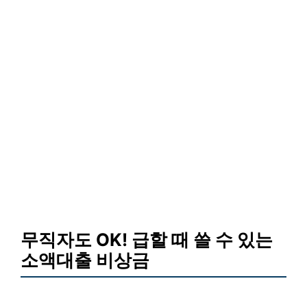
무직자도 OK! 급할 때 쓸 수 있는
소액대출 비상금