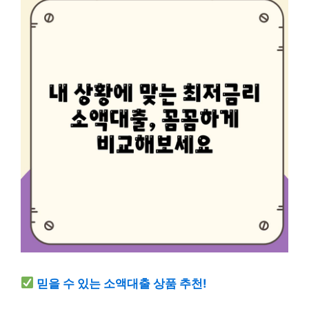
믿을 수 있는 소액대출 상품 추천!