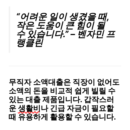
“어려운 일이 생겼을 때,
작은 도움이 큰 힘이 될
수 있습니다.” – 벤자민 프
랭클린
무직자 소액대출
은 직장이 없어도
소액의 돈
을 비교적 쉽게 빌릴 수
있는 대출 제품입니다. 갑작스러
운
생활비
나
긴급 자금
이 필요할
때 유용하게 활용할 수 있습니다.