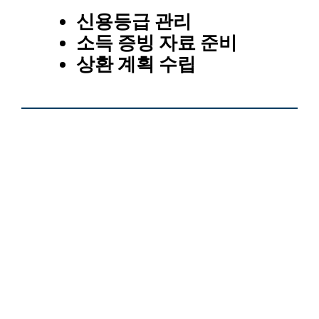
신용등급 관리
소득 증빙 자료 준비
상환 계획 수립