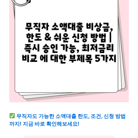
무직자도 가능한 소액대출 한도, 조건, 신청 방법
까지! 지금 바로 확인해보세요!