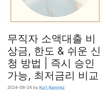
무직자 소액대출 비
상금, 한도 & 쉬운 신
청 방법 | 즉시 승인
가능, 최저금리 비교
2024-06-24
by
Kurt Ramirez