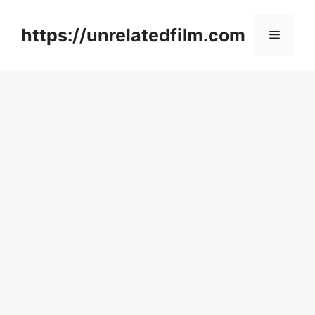
Skip
to
https://unrelatedfilm.com
Menu
content