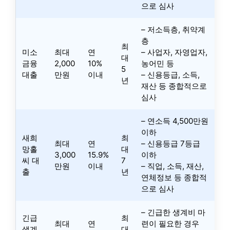
으로 심사
– 저소득층, 취약계
층
최
미소
최대
연
– 사업자, 자영업자,
대
금융
2,000
10%
농어민 등
5
대출
만원
이내
– 신용등급, 소득,
년
재산 등 종합적으로
심사
– 연소득 4,500만원
이하
새희
최
최대
연
– 신용등급 7등급
망홀
대
3,000
15.9%
이하
씨 대
7
만원
이내
– 직업, 소득, 재산,
출
년
연체정보 등 종합적
으로 심사
– 긴급한 생계비 마
긴급
최
최대
연
련이 필요한 경우
생계
대