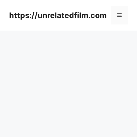
Skip
to
https://unrelatedfilm.com
Menu
content