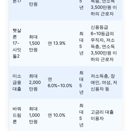
론17
5
득층, 연소득
만원
년
3,500만원 이
하의 근로자
신용등급
햇살
최
6~10등급의
론
최대
대
무직자, 저소
17-
1,500
연 13.9%
5
득층, 연소득
사잇
만원
년
3,500만원 이
돌2
하의 근로자
최
미소
최대
저소득층, 장
연
대
금융
2,000
애인, 여성, 저
6.0%~10.0%
5
대출
만원
신용자 등
년
최
바꿔
최대
대
고금리 대출
드림
1,000
연 10.0%
5
이용자
론
만원
년