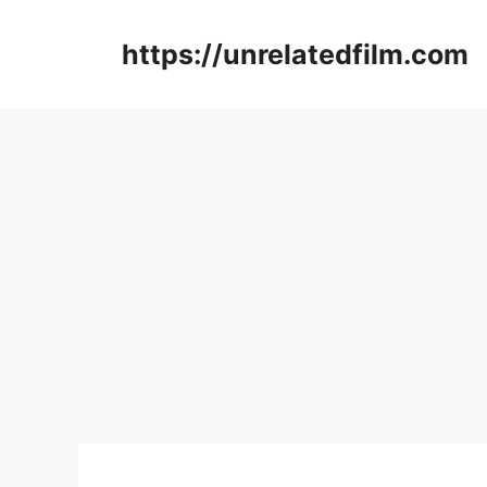
Skip
to
https://unrelatedfilm.com
content