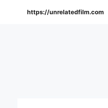
Skip
to
https://unrelatedfilm.com
content