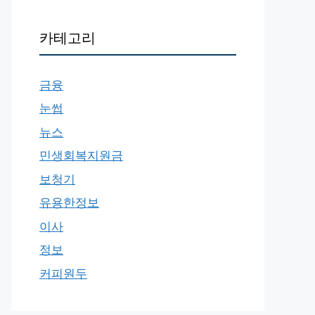
카테고리
금융
눈썹
뉴스
민생회복지원금
보청기
유용한정보
이사
정보
커피원두