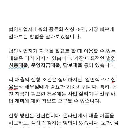
법인사업자대출의 종류와 신청 조건, 가장 빠르게
알아보는 방법을 알아보겠습니다.
법인사업자가 자금을 필요로 할 때 이용할 수 있는
대출은 여러 가지가 있습니다. 가장 대표적인
법인
신용대출
,
운영자금대출
,
담보대출
등이 있습니다.
각 대출의 신청 조건은 상이하지만, 일반적으로
신
용도
와
재무상태
가 중요한 기준이 됩니다. 특히, 운
전 자금이 필요한 경우에는
사업 실적
이나
신규 사
업 계획
에 대한 정보도 요구될 수 있습니다.
신청 방법은 간단합니다. 온라인에서 대출 제품을
비교하고, 직접 신청하는 방법이 있습니다. 또한, 금