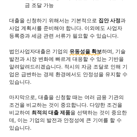
금 조달 가능
대출을 신청하기 위해서는 기본적으로
집안 사정
과
사업 계획서를 준비해야 합니다. 이외에도 사업자
등록증과 세금 관련 서류가 필요할 수 있습니다.
법인사업자대출은 기업의
유동성을 확보
하며, 기술
발전과 시장 변화에 빠르게 대응할 수 있는 기반을
알려알려드리겠습니다. 적시의 자금 조달로 인해 기
업은 급변하는 경제 환경에서도 안정성을 유지할 수
있습니다.
마지막으로, 대출을 신청할 때는 여러 금융 기관의
조건을 비교하는 것이 중요합니다. 다양한 조건을
비교하여
최적의 대출 제품
을 선택하는 것이 중요한
데, 이는 기업의 발전과 안정성에 큰 기여를 할 수
있습니다.