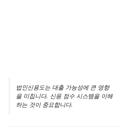
법인신용도는 대출 가능성에 큰 영향
을 미칩니다. 신용 점수 시스템을 이해
하는 것이 중요합니다.