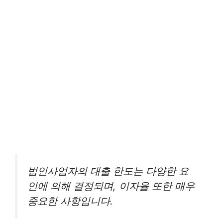
법인사업자의 대출 한도는 다양한 요
인에 의해 결정되며, 이자율 또한 매우
중요한 사항입니다.