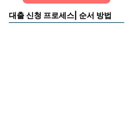
대출 신청 프로세스| 순서 방법