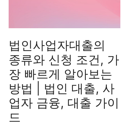
법인사업자대출의
종류와 신청 조건, 가
장 빠르게 알아보는
방법 | 법인 대출, 사
업자 금융, 대출 가이
드