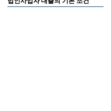
법인사업자 대출의 기본 조건