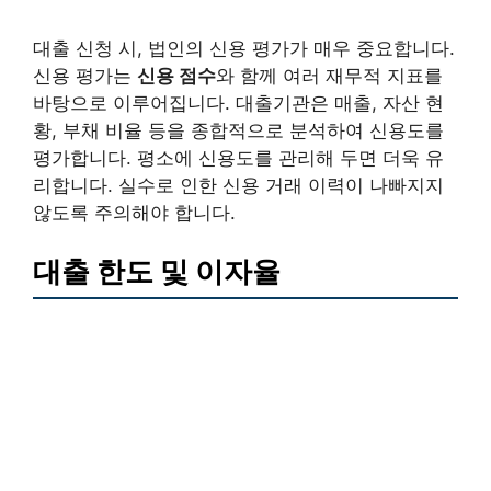
대출 신청 시, 법인의 신용 평가가 매우 중요합니다.
신용 평가는
신용 점수
와 함께 여러 재무적 지표를
바탕으로 이루어집니다. 대출기관은 매출, 자산 현
황, 부채 비율 등을 종합적으로 분석하여 신용도를
평가합니다. 평소에 신용도를 관리해 두면 더욱 유
리합니다. 실수로 인한 신용 거래 이력이 나빠지지
않도록 주의해야 합니다.
대출 한도 및 이자율