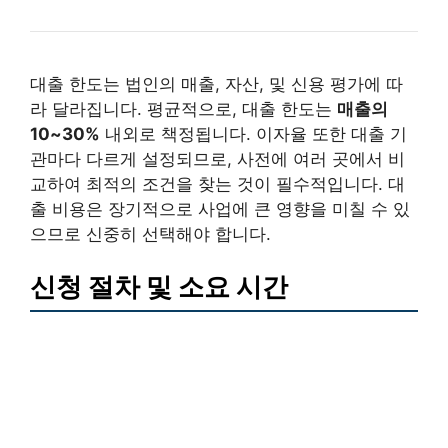
대출 한도는 법인의 매출, 자산, 및 신용 평가에 따
라 달라집니다. 평균적으로, 대출 한도는
매출의
10~30%
내외로 책정됩니다. 이자율 또한 대출 기
관마다 다르게 설정되므로, 사전에 여러 곳에서 비
교하여 최적의 조건을 찾는 것이 필수적입니다. 대
출 비용은 장기적으로 사업에 큰 영향을 미칠 수 있
으므로 신중히 선택해야 합니다.
신청 절차 및 소요 시간