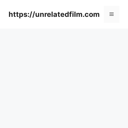
Skip
to
https://unrelatedfilm.com
Menu
content