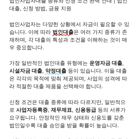
법인사업자대출 종류와 신청 조건 완벽 안내 | 법인
대출, 신청 방법, 금융 지원
법인사업자는 다양한 상황에서 자금이 필요할 수 있
습니다. 이에 따라
법인대출
은 여러 가지 종류가 존
재하며, 각 대출의 특성과 조건을 이해하는 것이 매
우 중요합니다.
가장 일반적인 법인대출 유형에는
운영자금 대출
,
시설자금 대출
,
약정대출
등이 있습니다. 이들 대출
은 각각의 목적에 맞춰 제공되며, 사업의 성격에 따
라 적절한 대출 제품을 선택해야 합니다.
신청 조건은 대출 종류에 따라 다르지만, 일반적으
로
사업자등록증
,
재무제표
,
신용등급
등의 서류가
요구됩니다. 안정적인 재무 상태와 신용도를 갖춘
법인일수록 대출 승인을 받을 확률이 높습니다.