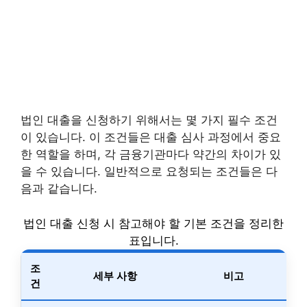
법인 대출을 신청하기 위해서는 몇 가지 필수 조건
이 있습니다. 이 조건들은 대출 심사 과정에서 중요
한 역할을 하며, 각 금융기관마다 약간의 차이가 있
을 수 있습니다. 일반적으로 요청되는 조건들은 다
음과 같습니다.
법인 대출 신청 시 참고해야 할 기본 조건을 정리한
표입니다.
조
세부 사항
비고
건