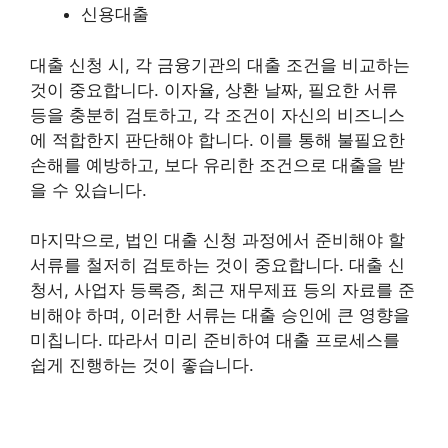
신용대출
대출 신청 시, 각 금융기관의 대출 조건을 비교하는
것이 중요합니다. 이자율, 상환 날짜, 필요한 서류
등을 충분히 검토하고, 각 조건이 자신의 비즈니스
에 적합한지 판단해야 합니다. 이를 통해 불필요한
손해를 예방하고, 보다 유리한 조건으로 대출을 받
을 수 있습니다.
마지막으로, 법인 대출 신청 과정에서 준비해야 할
서류를 철저히 검토하는 것이 중요합니다. 대출 신
청서, 사업자 등록증, 최근 재무제표 등의 자료를 준
비해야 하며, 이러한 서류는 대출 승인에 큰 영향을
미칩니다. 따라서 미리 준비하여 대출 프로세스를
쉽게 진행하는 것이 좋습니다.