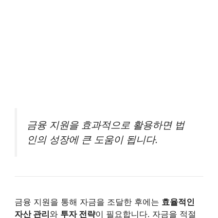
금융 지원을 효과적으로 활용하면 법
인의 성장에 큰 도움이 됩니다.
금융 지원을 통해 자금을 조달한 후에는
효율적인
자산 관리
와
투자 전략
이 필요합니다. 자금을 적절