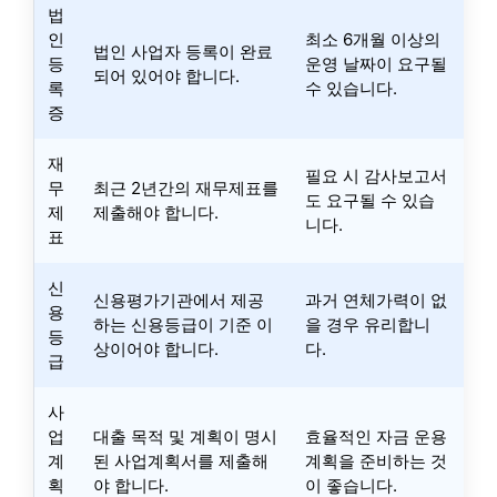
법
인
최소 6개월 이상의
법인 사업자 등록이 완료
등
운영 날짜이 요구될
되어 있어야 합니다.
록
수 있습니다.
증
재
필요 시 감사보고서
무
최근 2년간의 재무제표를
도 요구될 수 있습
제
제출해야 합니다.
니다.
표
신
신용평가기관에서 제공
과거 연체가력이 없
용
하는 신용등급이 기준 이
을 경우 유리합니
등
상이어야 합니다.
다.
급
사
업
대출 목적 및 계획이 명시
효율적인 자금 운용
계
된 사업계획서를 제출해
계획을 준비하는 것
획
야 합니다.
이 좋습니다.