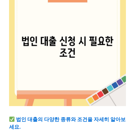
법인 대출의 다양한 종류와 조건을 자세히 알아보
세요.