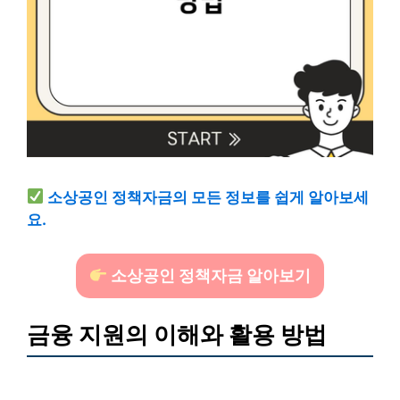
소상공인 정책자금의 모든 정보를 쉽게 알아보세
요.
소상공인 정책자금 알아보기
금융 지원의 이해와 활용 방법