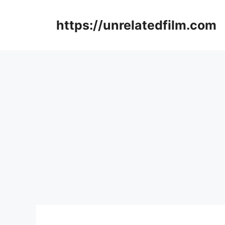
Skip
to
https://unrelatedfilm.com
content