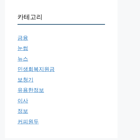
카테고리
금융
눈썹
뉴스
민생회복지원금
보청기
유용한정보
이사
정보
커피원두