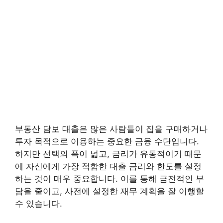
부동산 담보 대출은 많은 사람들이 집을 구매하거나
투자 목적으로 이용하는 중요한 금융 수단입니다.
하지만 선택의 폭이 넓고, 금리가 유동적이기 때문
에 자신에게 가장 적합한 대출 금리와 한도를 설정
하는 것이 매우 중요합니다. 이를 통해 금전적인 부
담을 줄이고, 사전에 설정한 재무 계획을 잘 이행할
수 있습니다.