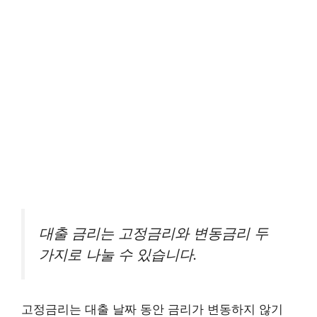
대출 금리는 고정금리와 변동금리 두
가지로 나눌 수 있습니다.
고정금리는 대출 날짜 동안 금리가 변동하지 않기