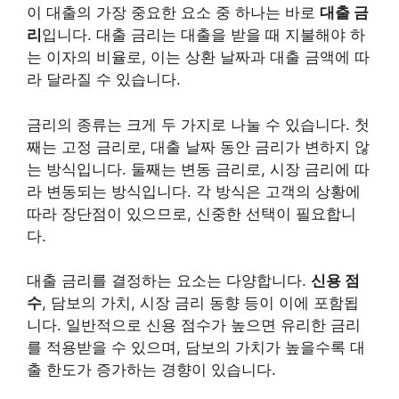
이 대출의 가장 중요한 요소 중 하나는 바로
대출 금
리
입니다. 대출 금리는 대출을 받을 때 지불해야 하
는 이자의 비율로, 이는 상환 날짜과 대출 금액에 따
라 달라질 수 있습니다.
금리의 종류는 크게 두 가지로 나눌 수 있습니다. 첫
째는 고정 금리로, 대출 날짜 동안 금리가 변하지 않
는 방식입니다. 둘째는 변동 금리로, 시장 금리에 따
라 변동되는 방식입니다. 각 방식은 고객의 상황에
따라 장단점이 있으므로, 신중한 선택이 필요합니
다.
대출 금리를 결정하는 요소는 다양합니다.
신용 점
수
, 담보의 가치, 시장 금리 동향 등이 이에 포함됩
니다. 일반적으로 신용 점수가 높으면 유리한 금리
를 적용받을 수 있으며, 담보의 가치가 높을수록 대
출 한도가 증가하는 경향이 있습니다.