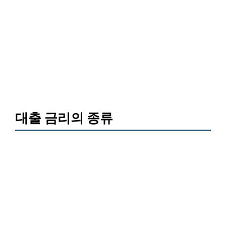
대출 금리의 종류