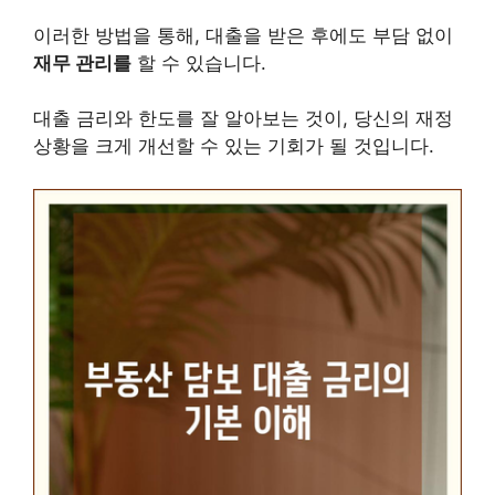
이러한 방법을 통해, 대출을 받은 후에도 부담 없이
재무 관리를
할 수 있습니다.
대출 금리와 한도를 잘 알아보는 것이, 당신의 재정
상황을 크게 개선할 수 있는 기회가 될 것입니다.