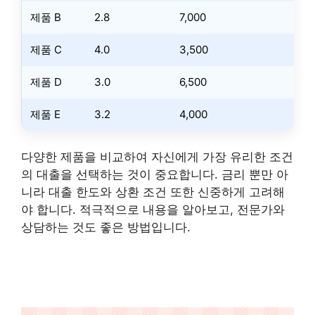
제품 B
2.8
7,000
제품 C
4.0
3,500
제품 D
3.0
6,500
제품 E
3.2
4,000
다양한 제품을 비교하여 자신에게 가장 유리한 조건
의 대출을 선택하는 것이 중요합니다. 금리 뿐만 아
니라 대출 한도와 상환 조건 또한 신중하게 고려해
야 합니다. 적극적으로 내용을 알아보고, 전문가와
상담하는 것도 좋은 방법입니다.