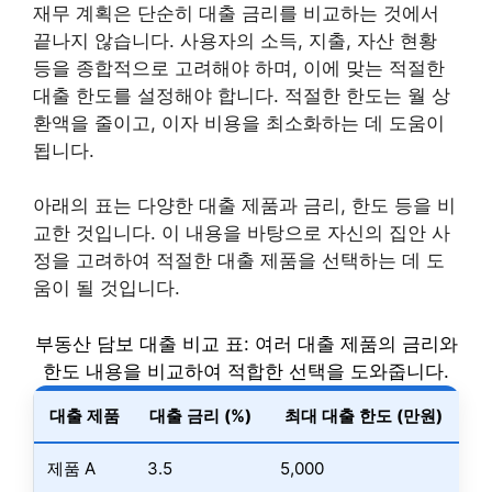
재무 계획은 단순히 대출 금리를 비교하는 것에서
끝나지 않습니다. 사용자의 소득, 지출, 자산 현황
등을 종합적으로 고려해야 하며, 이에 맞는 적절한
대출 한도를 설정해야 합니다. 적절한 한도는 월 상
환액을 줄이고, 이자 비용을 최소화하는 데 도움이
됩니다.
아래의 표는 다양한 대출 제품과 금리, 한도 등을 비
교한 것입니다. 이 내용을 바탕으로 자신의 집안 사
정을 고려하여 적절한 대출 제품을 선택하는 데 도
움이 될 것입니다.
부동산 담보 대출 비교 표: 여러 대출 제품의 금리와
한도 내용을 비교하여 적합한 선택을 도와줍니다.
대출 제품
대출 금리 (%)
최대 대출 한도 (만원)
제품 A
3.5
5,000