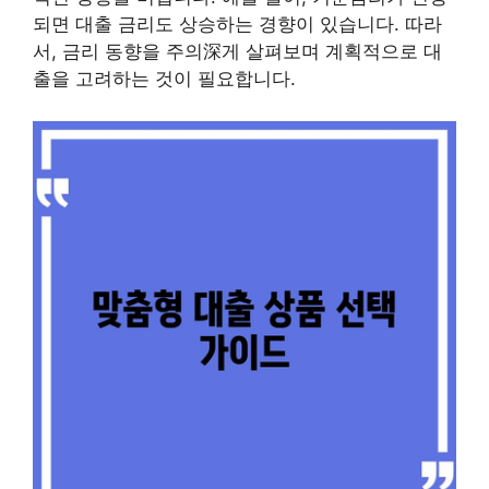
되면 대출 금리도 상승하는 경향이 있습니다. 따라
서, 금리 동향을 주의深게 살펴보며 계획적으로 대
출을 고려하는 것이 필요합니다.