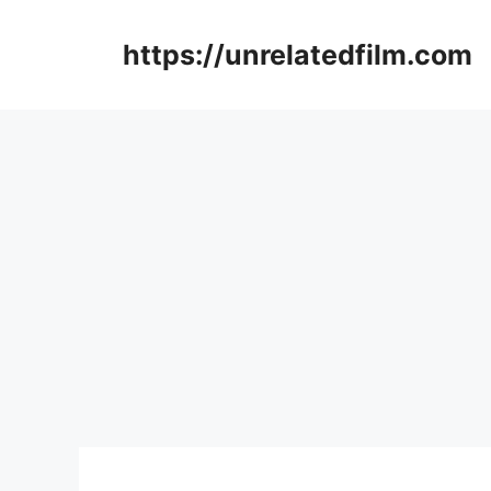
Skip
to
https://unrelatedfilm.com
content