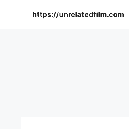
Skip
to
https://unrelatedfilm.com
content