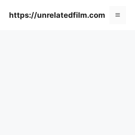
Skip
to
https://unrelatedfilm.com
Menu
content