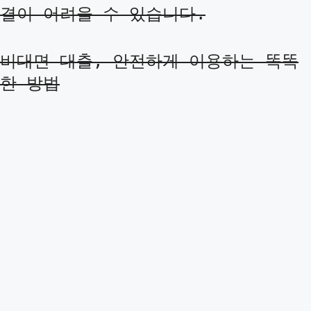
결이 어려울 수 있습니다.
비대면 대출, 안전하게 이용하는 똑똑
한 방법