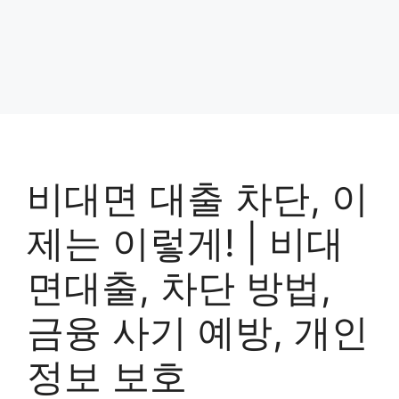
비대면 대출 차단, 이
제는 이렇게! | 비대
면대출, 차단 방법,
금융 사기 예방, 개인
정보 보호