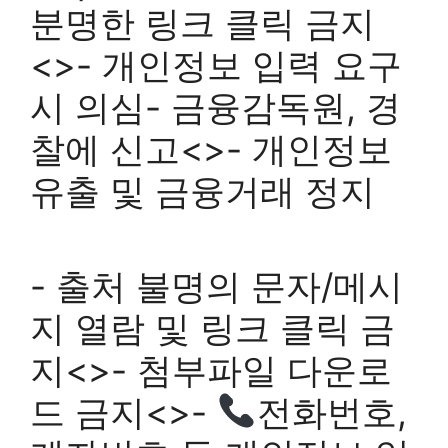
분명한 링크 클릭 금지
<>- 개인정보 입력 요구
시 의심- 금융감독원, 경
찰에 신고<>- 개인정보
유출 및 금융거래 정지
- 출처 불명의 문자/메시
지 열람 및 링크 클릭 금
지<>- 첨부파일 다운로
드 금지<>-
전화번호,