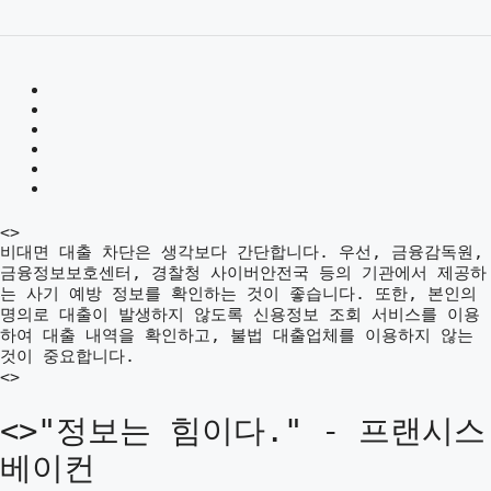
<>
비대면 대출 차단은 생각보다 간단합니다. 우선, 금융감독원,
금융정보보호센터, 경찰청 사이버안전국 등의 기관에서 제공하
는 사기 예방 정보를 확인하는 것이 좋습니다. 또한, 본인의
명의로 대출이 발생하지 않도록 신용정보 조회 서비스를 이용
하여 대출 내역을 확인하고, 불법 대출업체를 이용하지 않는
것이 중요합니다.
<>
<>"정보는 힘이다." - 프랜시스
베이컨