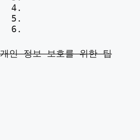
개인 정보 보호를 위한 팁