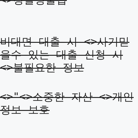
비대면 대출 시
<>사기믿
을수 있는
대출 신청 시
<>불필요한 정보
<>"<>소중한 자산 <>개인
정보 보호