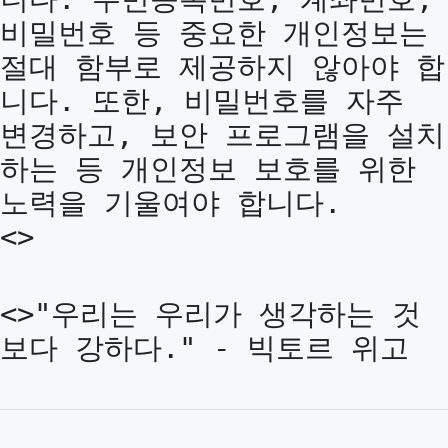
비밀번호 등 중요한 개인정보는
절대 함부로 제공하지 않아야 합
니다. 또한, 비밀번호를 자주
변경하고, 보안 프로그램을 설치
하는 등 개인정보 보호를 위한
노력을 기울여야 합니다.
<>
<>"우리는 우리가 생각하는 것
보다 강하다." - 빅토르 위고