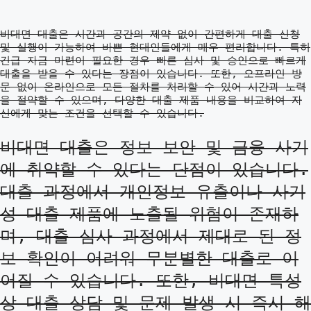
비대면 대출은 시간과 공간의 제약 없이 간편하게 대출 신청
및 실행이 가능하여 바쁜 현대인들에게 매우 편리합니다. 특히
긴급 자금 마련이 필요한 경우 빠른 심사 및 승인으로 빠르게
대출을 받을 수 있다는 장점이 있습니다. 또한, 오프라인 방
문 없이 온라인으로 모든 절차를 처리할 수 있어 시간과 노력
을 절약할 수 있으며, 다양한 대출 제품 내용을 비교하여 자
신에게 맞는 조건을 선택할 수 있습니다.
비대면 대출은 정보 보안 및 금융 사기
에 취약할 수 있다는 단점이 있습니다.
대출 과정에서 개인정보 유출이나 사기
성 대출 제품에 노출될 위험이 존재하
며, 대출 심사 과정에서 제대로 된 정
보 확인이 어려워 무분별한 대출로 이
어질 수 있습니다. 또한, 비대면 특성
상 대출 상담 및 문제 발생 시 즉시 해