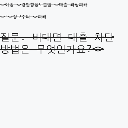
<>예방 <>경찰청정보불법 <>대출 과정피해
<>"<>정보주의 <>피해
질문. 비대면 대출 차단
방법은 무엇인가요?<>