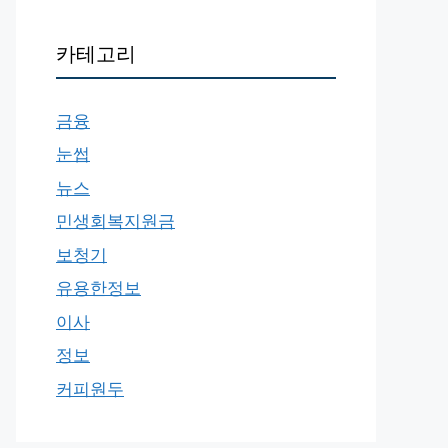
카테고리
금융
눈썹
뉴스
민생회복지원금
보청기
유용한정보
이사
정보
커피원두