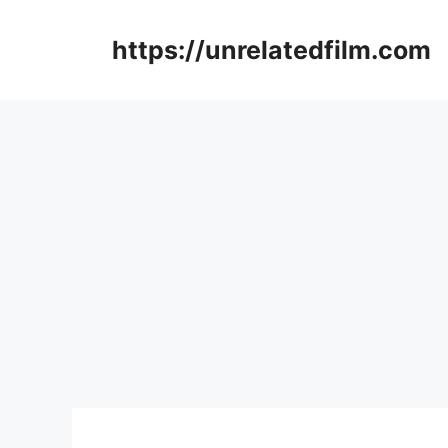
Skip
to
https://unrelatedfilm.com
content