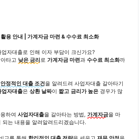
활용 안내 | 가계자금 마련 & 수수료 최소화
사업자대출로 인해 이자 부담이 크신가요?
갈아타고
낮은 금리
로
가계자금 마련
과
수수료 최소화
까
와
안정적인 대출 조건
을 알려드려 사업자대출 갈아타기
사업자대출
은
상환 날짜
이
짧고
금리가 높은
경우가 많
활용하여
사업자대출
을 갈아타는 방법,
가계자금
을 마
이 되는 내용을 알려알려드리겠습니다.
비교를 통해
합리적인 대출 전략
을 세우고
재무 안정
을