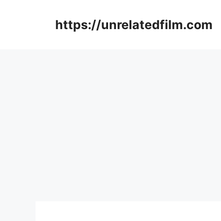
Skip
to
https://unrelatedfilm.com
content