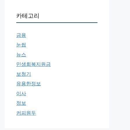
카테고리
금융
눈썹
뉴스
민생회복지원금
보청기
유용한정보
이사
정보
커피원두