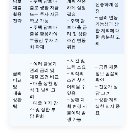
담보
– 주택 담보 대
계획 신중
신중하게 설
대출
출로 생활 자금
하게 설정
정
활용
또는 투자 자금
필요
– 금리 변동
전략
확보 가능
– 주택 담
가능성과 상
– 주택 담보 대
보 대출 금
환 계획에 대
출을 활용하여
리 및 상환
한 충분한 고
부동산 투자 기
조건 변동
려
회 확대
위험
– 시간 및
– 여러 금융기
노력 소요
– 금융 제품
관의 금리 및
금리
– 최적의
정보 꼼꼼히
대출 조건 비교
비교
조건 찾기
확인
– 대출 상환 방
및
어려울 수
– 전문가 상
식 및 날짜 고
대출
있음
담 고려
려
상환
– 상환 계
– 상환 계획
– 대출 이자 감
팁
획 변경 시
실천 의지 중
소 및 상환 부
불이익 발
요
담 완화
생 가능