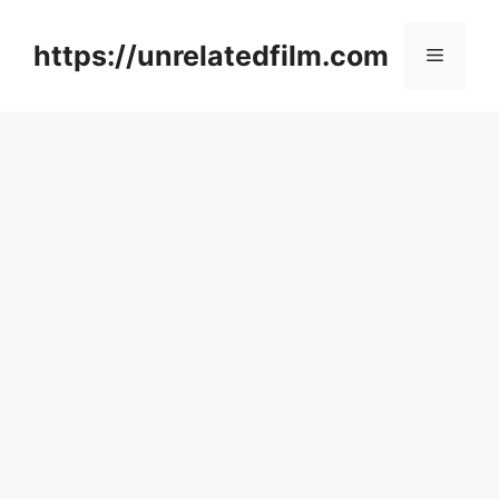
Skip
to
https://unrelatedfilm.com
Menu
content