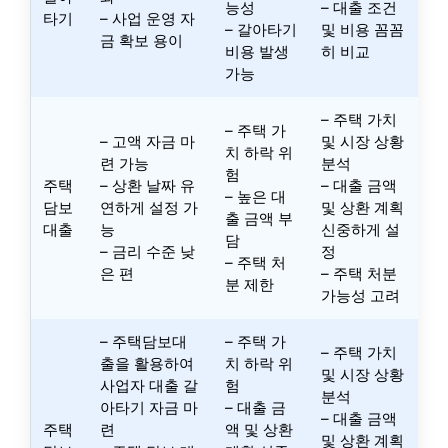
능성
– 대출 조건
타기
– 사업 운영 자
– 갈아타기
및 비용 꼼꼼
금 확보 용이
비용 발생
히 비교
가능
– 주택 가치
– 주택 가
– 고액 자금 마
및 시장 상황
치 하락 위
련 가능
분석
험
주택
– 상환 날짜 유
– 대출 금액
– 높은 대
담보
연하게 설정 가
및 상환 계획
출 금액 부
대출
능
신중하게 설
담
– 금리 수준 낮
정
– 주택 처
은 편
– 주택 처분
분 제한
가능성 고려
– 주택담보대
– 주택 가
– 주택 가치
출을 활용하여
치 하락 위
및 시장 상황
사업자 대출 갈
험
분석
아타기 자금 마
– 대출 금
– 대출 금액
주택
련
액 및 상환
및 상환 계획