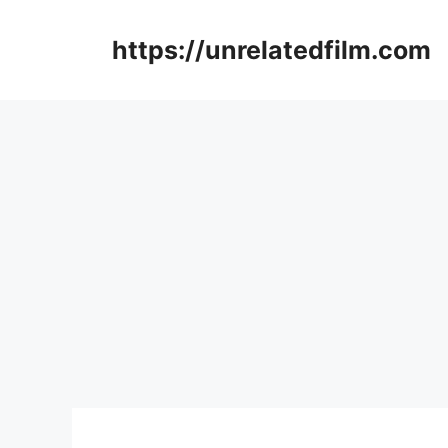
Skip
to
https://unrelatedfilm.com
content