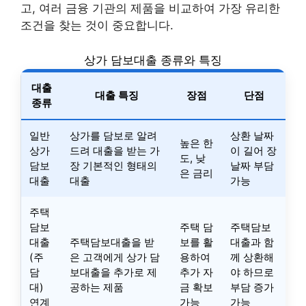
고, 여러 금융 기관의 제품을 비교하여 가장 유리한
조건을 찾는 것이 중요합니다.
상가 담보대출 종류와 특징
대출
대출 특징
장점
단점
종류
일반
상가를 담보로 알려
상환 날짜
높은 한
상가
드려 대출을 받는 가
이 길어 장
도, 낮
담보
장 기본적인 형태의
날짜 부담
은 금리
대출
대출
가능
주택
담보
주택 담
주택담보
대출
주택담보대출을 받
보를 활
대출과 함
(주
은 고객에게 상가 담
용하여
께 상환해
담
보대출을 추가로 제
추가 자
야 하므로
대)
공하는 제품
금 확보
부담 증가
연계
가능
가능