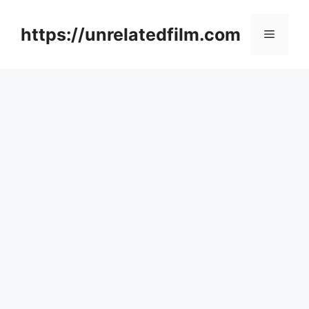
Skip
to
https://unrelatedfilm.com
Menu
content