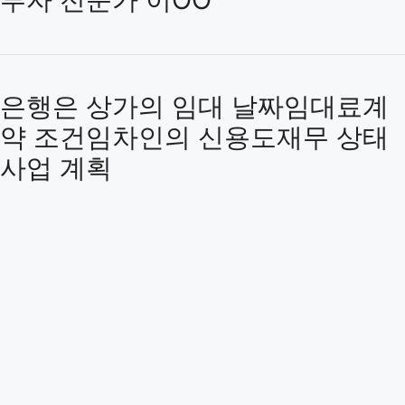
은행은 상가의 임대 날짜임대료계
약 조건임차인의 신용도재무 상태
사업 계획