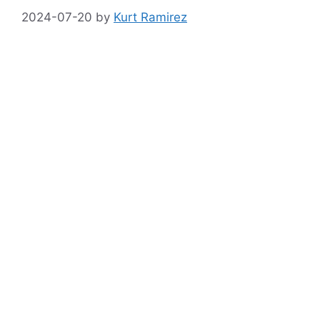
2024-07-20
by
Kurt Ramirez