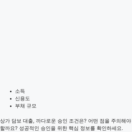
소득
신용도
부채 규모
상가 담보 대출, 까다로운 승인 조건은? 어떤 점을 주의해야
할까요? 성공적인 승인을 위한 핵심 정보를 확인하세요.