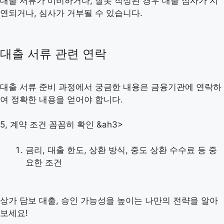
대출 서류가 미비하거나, 잘못 작성된 경우 대출 심사가 지
연되거나, 심사가 거부될 수 있습니다.
대출 서류 관련 연락
대출 서류 준비 과정에서 궁금한 내용은 금융기관에 연락하
여 정확한 내용을 얻어야 합니다.
5, 계약 조건 꼼꼼히 확인 &ah3>
금리, 대출 한도, 상환 방식, 중도 상환 수수료 등 중
요한 조건
상가 담보 대출, 승인 가능성을 높이는 나만의 전략을 알아
보세요!