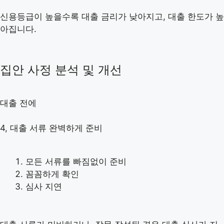
신용등급이 높을수록 대출 금리가 낮아지고, 대출 한도가 높
아집니다.
집안 사정 분석 및 개선
대출 전에
4, 대출 서류 완벽하게 준비
모든 서류를 빠짐없이 준비
꼼꼼하게 확인
심사 지연