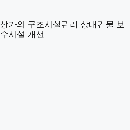
상가의 구조시설관리 상태건물 보
수시설 개선