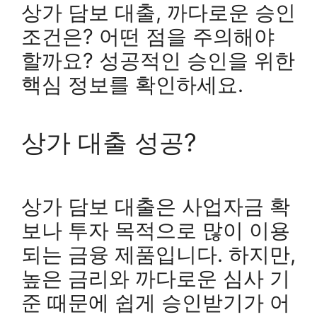
상가 담보 대출, 까다로운 승인
조건은? 어떤 점을 주의해야
할까요? 성공적인 승인을 위한
핵심 정보를 확인하세요.
상가 대출 성공?
상가 담보 대출은 사업자금 확
보나 투자 목적으로 많이 이용
되는 금융 제품입니다. 하지만,
높은 금리와 까다로운 심사 기
준 때문에 쉽게 승인받기가 어