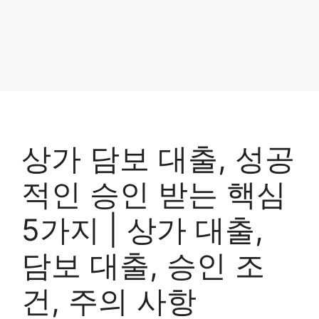
상가 담보 대출, 성공
적인 승인 받는 핵심
5가지 | 상가 대출,
담보 대출, 승인 조
건, 주의 사항