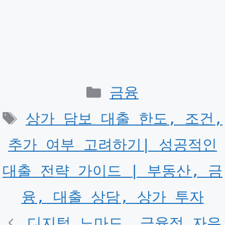
Categories
금융
Tags
상가 담보 대출 한도, 조건,
추가 여부 고려하기| 성공적인
대출 전략 가이드 | 부동산, 금
융, 대출 상담, 상가 투자
디지털 노마드, 금융적 자유