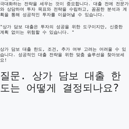
극대화하는 전략을 세우는 것이 중요합니다. 대출 전에 전문가
와 상담하여 투자 목표와 전략을 수립하고, 꼼꼼한 분석과 계
획을 통해 성공적인 투자를 이끌어낼 수 있습니다.
"상가 담보 대출은 투자의 성공을 위한 도구이지만, 신중한
계획 없이는 위험할 수 있습니다. "
상가 담보 대출 한도, 조건, 추가 여부 고려는 어려울 수 있
습니다. 성공적인 대출 전략을 위한 맞춤 솔루션을 찾아보세
요!
질문. 상가 담보 대출 한
도는 어떻게 결정되나요?