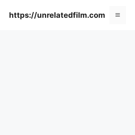
Skip
to
https://unrelatedfilm.com
Menu
content