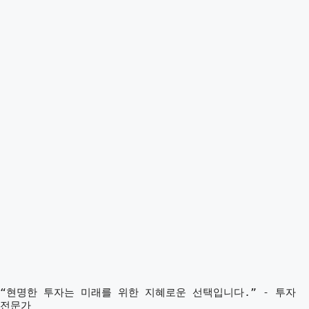
“현명한 투자는 미래를 위한 지혜로운 선택입니다.” - 투자
전문가