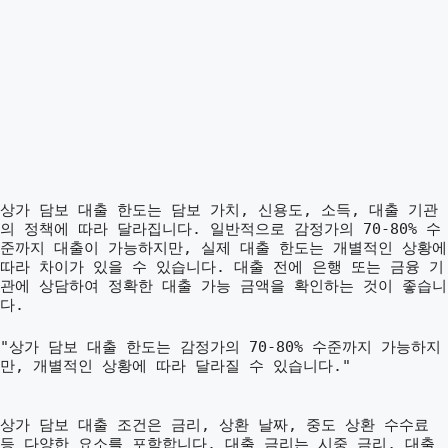
상가 담보 대출 한도는 담보 가치, 신용도, 소득, 대출 기관
의 정책에 따라 달라집니다. 일반적으로 감정가의 70-80% 수
준까지 대출이 가능하지만, 실제 대출 한도는 개별적인 상황에
따라 차이가 있을 수 있습니다. 대출 전에 은행 또는 금융 기
관에 상담하여 정확한 대출 가능 금액을 확인하는 것이 좋습니
다.
"상가 담보 대출 한도는 감정가의 70-80% 수준까지 가능하지
만, 개별적인 상황에 따라 달라질 수 있습니다."
상가 담보 대출 조건은 금리, 상환 날짜, 중도 상환 수수료
등 다양한 요소를 포함합니다. 대출 금리는 시중 금리, 대출