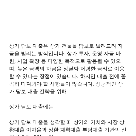
상가 담보 대출은 상가 건물을 담보로 알려드려 자
금을 빌리는 방식입니다. 상가 투자, 운영 자금 마
련, 사업 확장 등 다양한 목적으로 활용될 수 있으
며, 높은 금액의 자금을 장날짜 저렴한 금리로 이용
할 수 있다는 장점이 있습니다. 하지만 대출 전에 꼼
꼼히 따져봐야 할 사항들이 많습니다. 성공적인 상
가 담보 대출 전략을 위해
상가 담보 대출에는
상가 담보 대출을 생각할 때 상가의 가치와 시장 상
황대출 이자율과 상환 계획대출 부담대출 기관의 신