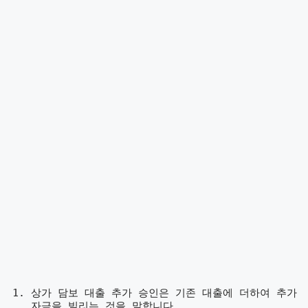
상가 담보 대출 추가 승인은 기존 대출에 더하여 추가
자금을 빌리는 것을 말합니다.