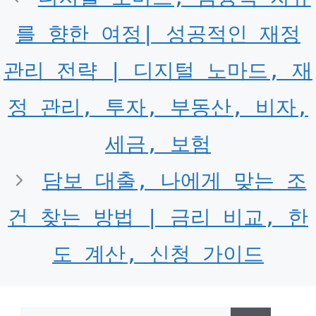
를 향한 여정| 성공적인 재정
관리 전략 | 디지털 노마드, 재
정 관리, 투자, 부동산, 비자,
세금, 보험
담보 대출, 나에게 맞는 조
건 찾는 방법 | 금리 비교, 한
도 계산, 신청 가이드