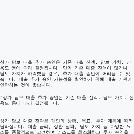
상가 담보 대출 추가 승인은 기존 대출 잔액, 담보 가치, 신
용도 등에 따라 결정됩니다. 만약 기존 대출 잔액이 많거나
담보 가치가 하락했을 경우, 추가 대출 승인이 어려울 수 있
습니다. 대출 추가 승인 가능성을 확인하기 위해 대출 기관에
연락하는 것이 좋습니다.
"상가 담보 대출 추가 승인은 기존 대출 잔액, 담보 가치, 신
용도 등에 따라 결정됩니다."
상가 담보 대출 전략은 개인의 상황, 목표, 투자 계획에 따라
달라집니다. 대출 금리, 상환 날짜, 담보 가치 등 다양한 요
소를 종합적으로 고려하여 리스크를 최소화하고 투자 수익을