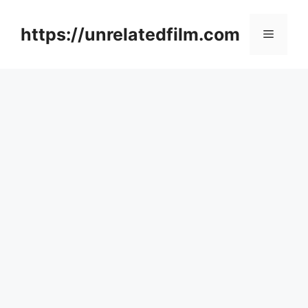
Skip
to
https://unrelatedfilm.com
Menu
content