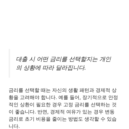
대출 시 어떤 금리를 선택할지는 개인
의 상황에 따라 달라집니다.
금리를 선택할 때는 자신의 생활 패턴과 경제적 상
황을 고려해야 합니다. 예를 들어, 장기적으로 안정
적인 상환이 필요한 경우 고정 금리를 선택하는 것
이 좋습니다. 반면, 경제적 여유가 있는 경우 변동
금리로 초기 비용을 줄이는 방법도 생각할 수 있습
니다.