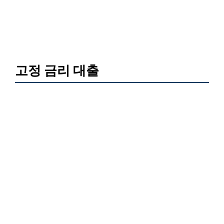
고정 금리 대출