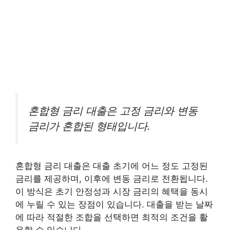
혼합형 금리 대출은 고정 금리와 변동
금리가 혼합된 형태입니다.
혼합형 금리 대출은 대출 초기에 어느 정도 고정된
금리를 제공하며, 이후에 변동 금리로 전환됩니다.
이 방식은 초기 안정성과 시장 금리의 혜택을 동시
에 누릴 수 있는 장점이 있습니다. 대출을 받는 날짜
에 따라 적절한 조합을 선택하면 최적의 조건을 활