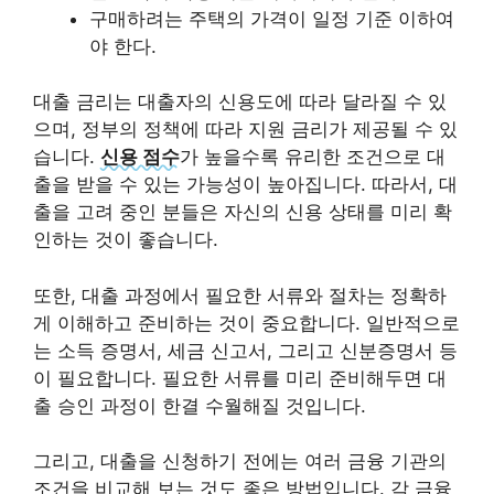
구매하려는 주택의 가격이 일정 기준 이하여
야 한다.
대출 금리는 대출자의 신용도에 따라 달라질 수 있
으며, 정부의 정책에 따라 지원 금리가 제공될 수 있
습니다.
신용 점수
가 높을수록 유리한 조건으로 대
출을 받을 수 있는 가능성이 높아집니다. 따라서, 대
출을 고려 중인 분들은 자신의 신용 상태를 미리 확
인하는 것이 좋습니다.
또한, 대출 과정에서 필요한 서류와 절차는 정확하
게 이해하고 준비하는 것이 중요합니다. 일반적으로
는 소득 증명서, 세금 신고서, 그리고 신분증명서 등
이 필요합니다. 필요한 서류를 미리 준비해두면 대
출 승인 과정이 한결 수월해질 것입니다.
그리고, 대출을 신청하기 전에는 여러 금융 기관의
조건을 비교해 보는 것도 좋은 방법입니다. 각 금융