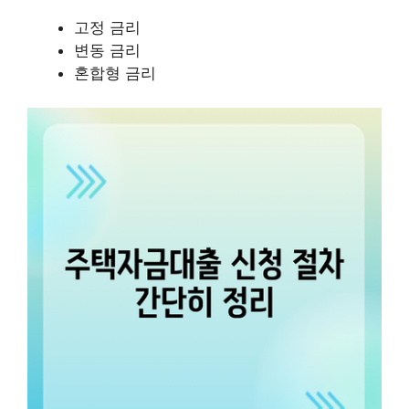
고정 금리
변동 금리
혼합형 금리