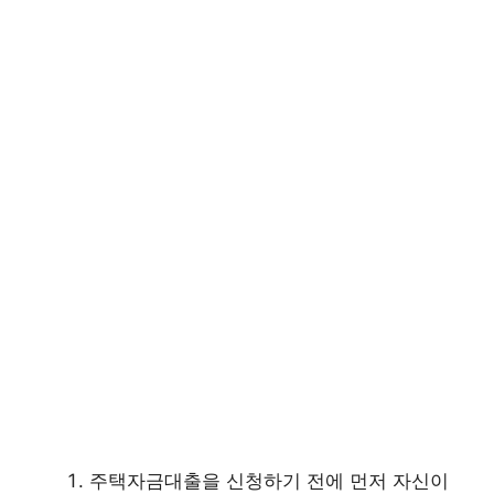
주택자금대출을 신청하기 전에 먼저 자신이