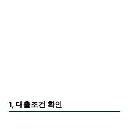
1, 대출조건 확인