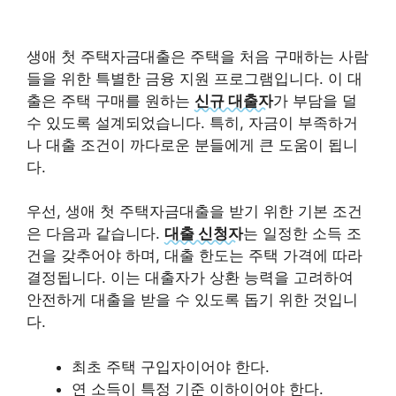
생애 첫 주택자금대출은 주택을 처음 구매하는 사람
들을 위한 특별한 금융 지원 프로그램입니다. 이 대
출은 주택 구매를 원하는
신규 대출자
가 부담을 덜
수 있도록 설계되었습니다. 특히, 자금이 부족하거
나 대출 조건이 까다로운 분들에게 큰 도움이 됩니
다.
우선, 생애 첫 주택자금대출을 받기 위한 기본 조건
은 다음과 같습니다.
대출 신청자
는 일정한 소득 조
건을 갖추어야 하며, 대출 한도는 주택 가격에 따라
결정됩니다. 이는 대출자가 상환 능력을 고려하여
안전하게 대출을 받을 수 있도록 돕기 위한 것입니
다.
최초 주택 구입자이어야 한다.
연 소득이 특정 기준 이하이어야 한다.