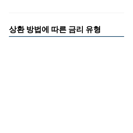
상환 방법에 따른 금리 유형