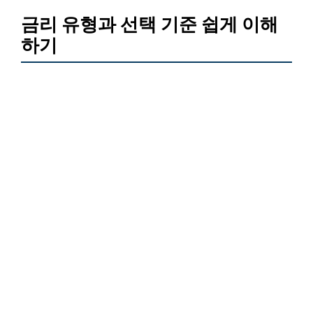
금리 유형과 선택 기준 쉽게 이해
하기