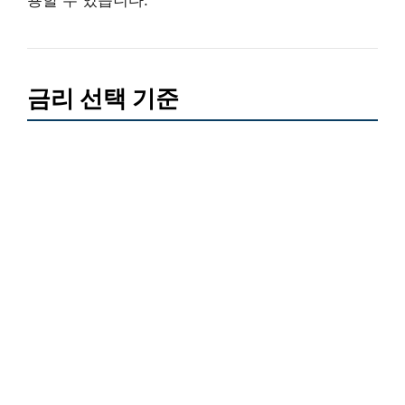
용할 수 있습니다.
금리 선택 기준