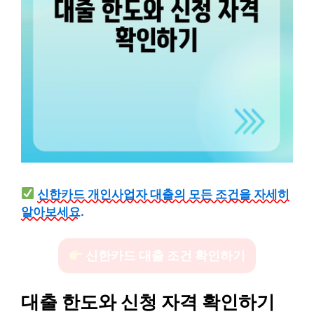
신한카드 개인사업자 대출의 모든 조건을 자세히
알아보세요.
신한카드 대출 조건 확인하기
대출 한도와 신청 자격 확인하기