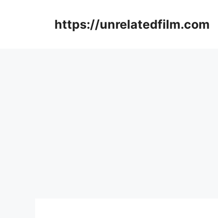
Skip
to
https://unrelatedfilm.com
content