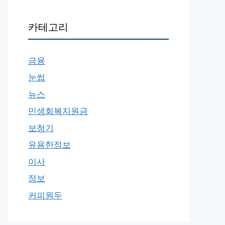
카테고리
금융
눈썹
뉴스
민생회복지원금
보청기
유용한정보
이사
정보
커피원두