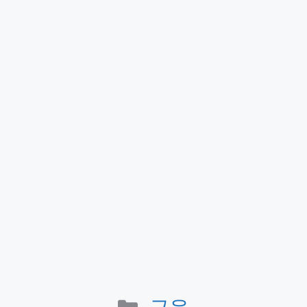
Categories