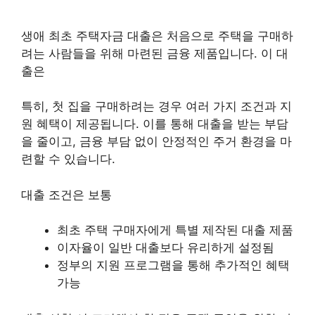
생애 최초 주택자금 대출은 처음으로 주택을 구매하
려는 사람들을 위해 마련된 금융 제품입니다. 이 대
출은
특히, 첫 집을 구매하려는 경우 여러 가지 조건과 지
원 혜택이 제공됩니다. 이를 통해 대출을 받는 부담
을 줄이고, 금융 부담 없이 안정적인 주거 환경을 마
련할 수 있습니다.
대출 조건은 보통
최초 주택 구매자에게 특별 제작된 대출 제품
이자율이 일반 대출보다 유리하게 설정됨
정부의 지원 프로그램을 통해 추가적인 혜택
가능