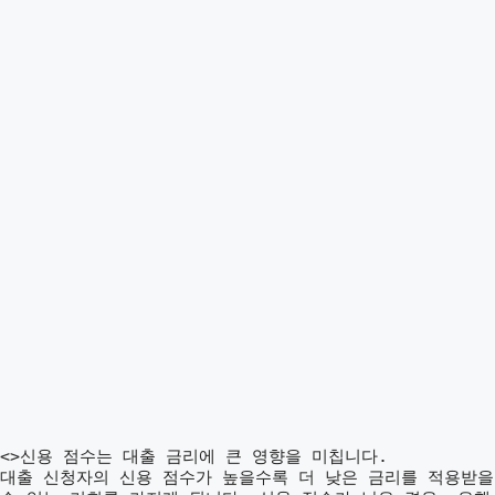
<>신용 점수는 대출 금리에 큰 영향을 미칩니다.
대출 신청자의 신용 점수가 높을수록 더 낮은 금리를 적용받을