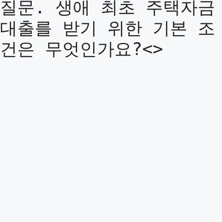
질문. 생애 최초 주택자금
대출를 받기 위한 기본 조
건은 무엇인가요?<>