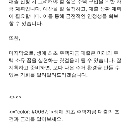
대출 신청 시 고려해야 할 점은 주택 구입을 위한 자
금 계획입니다. 예산을 잘 설정하고, 대출 상환 계획
이 필요합니다. 이를 통해 금전적인 안정성을 확보
할 수 있습니다.
또한,
마지막으로, 생애 최초 주택자금 대출은 미래의 주
택 소유 꿈을 실현하는 첫걸음이 될 수 있습니다. 잘
계획하고 준비하면, 보다 나은 주거 환경을 만들 수
있는 기회를 알려알려드리겠습니다.
<><>
<="color: #0067;">생애 최초 주택자금 대출의 조
건과 금리를 알아보세요.