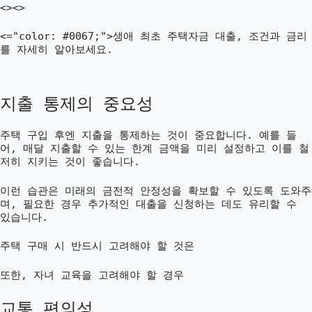
<><>
<="color: #0067;">생애 최초 주택자금 대출, 조건과 금리
를 자세히 알아보세요.
지출 통제의 중요성
주택 구입 후엔 지출을 통제하는 것이 중요합니다. 예를 들
어, 매달 지출할 수 있는 한계 금액을 미리 설정하고 이를 철
저히 지키는 것이 좋습니다.
이런 습관은 미래의 금전적 안정성을 확보할 수 있도록 도와주
며, 필요한 경우 추가적인 대출을 신청하는 데도 유리할 수
있습니다.
주택 구매 시 반드시 고려해야 할 것은
또한, 자녀 교육을 고려해야 할 경우
교통 편의성