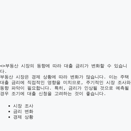
<>부동산 시장의 동향에 따라 대출 금리가 변화할 수 있습니
다.
부동산 시장은 경제 상황에 따라 변화가 많습니다. 이는 주택
대출 금리에 직접적인 영향을 미치므로, 주기적인 시장 조사와
동향 파악이 필요합니다. 특히, 금리가 인상될 것으로 예측될
경우 조기에 대출 신청을 고려하는 것이 좋습니다.
시장 조사
금리 변화
경제 상황