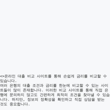
<>온라인 대출 비교 사이트를 통해 손쉽게 금리를 비교할 수
있습니다.
여러 은행의 대출 조건과 금리를 한눈에 비교할 수 있는 사이
트들이 많이 존재합니다. 이러한 비교 사이트를 통해 직접 은
행에 문의하지 않고도 간편하게 최적의 조건을 찾아낼 수 있습
니다. 하지만, 정보의 정확성을 확인하고 직접 상담을 받는
것도 중요합니다.