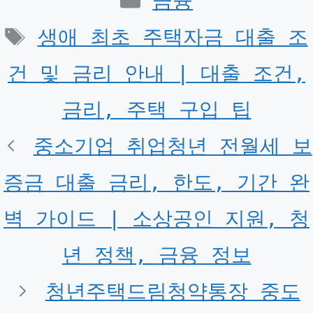
금융
Tags
생애 최초 주택자금 대출 조
건 및 금리 안내 | 대출 조건,
금리, 주택 구입 팁
중소기업 취업청년 전월세 보
증금 대출 금리, 한도, 기간 완
벽 가이드 | 소상공인 지원, 청
년 정책, 금융 정보
청년주택드림청약통장 중도