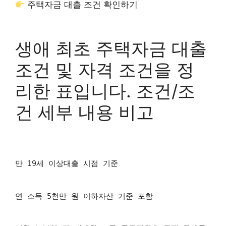
주택자금 대출 조건 확인하기
생애 최초 주택자금 대출
조건 및 자격 조건을 정
리한 표입니다. 조건/조
건 세부 내용 비고
만 19세 이상대출 시점 기준
연 소득 5천만 원 이하자산 기준 포함