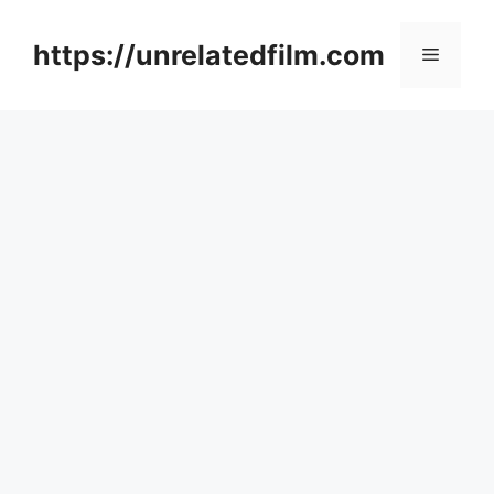
Skip
to
https://unrelatedfilm.com
Menu
content