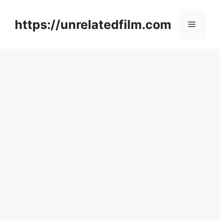
Skip
to
https://unrelatedfilm.com
Menu
content