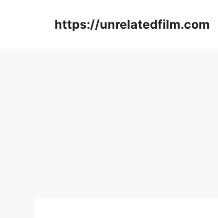
Skip
to
https://unrelatedfilm.com
content