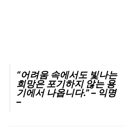
“어려움 속에서도 빛나는
희망은 포기하지 않는 용
기에서 나옵니다.” – 익명
–