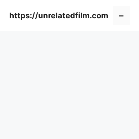
Skip
to
https://unrelatedfilm.com
Menu
content