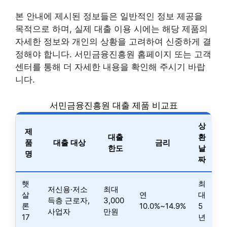
본 안내에 제시된 정보들은 일반적인 정보 제공을
목적으로 하며, 실제 대출 이용 시에는 해당 제품의
자세한 정보와 개인의 상황을 고려하여 신중하게 결
정해야 합니다. 서민금융진흥원 홈페이지 또는 고객
센터를 통해 더 자세한 내용을 확인해 주시기 바랍
니다.
서민금융진흥원 대출 제품 비교표
상
제
대출
환
품
대출 대상
금리
한도
날
명
짜
햇
최
저신용·저소
최대
살
연
대
득층 근로자,
3,000
론
10.0%~14.9%
5
사업자
만원
17
년