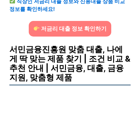
직장인 저금리 대출 정보와 신용대출 상품 비교
정보를 확인하세요!
저금리 대출 정보 확인하기
서민금융진흥원 맞춤 대출, 나에
게 딱 맞는 제품 찾기 | 조건 비교 &
추천 안내 | 서민금융, 대출, 금융
지원, 맞춤형 제품