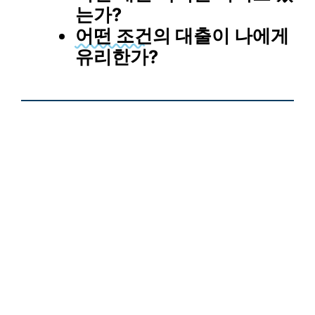
는가?
어떤 조건
의 대출이 나에게
유리한가?