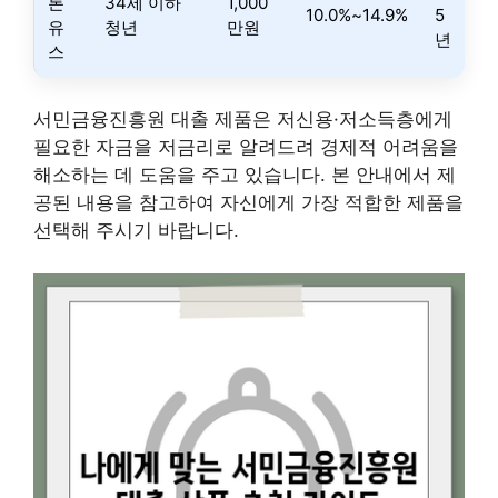
론
34세 이하
1,000
10.0%~14.9%
5
유
청년
만원
년
스
서민금융진흥원 대출 제품은 저신용·저소득층에게
필요한 자금을 저금리로 알려드려 경제적 어려움을
해소하는 데 도움을 주고 있습니다. 본 안내에서 제
공된 내용을 참고하여 자신에게 가장 적합한 제품을
선택해 주시기 바랍니다.