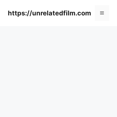
Skip
to
https://unrelatedfilm.com
Menu
content