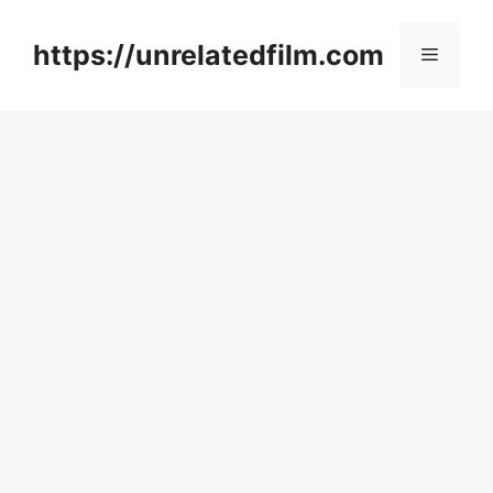
Skip
to
https://unrelatedfilm.com
Menu
content