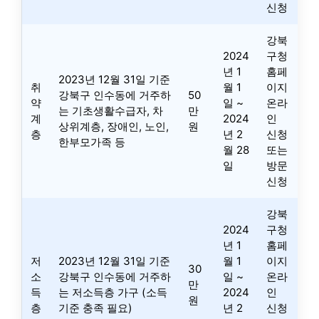
신청
강북
2024
구청
년 1
홈페
2023년 12월 31일 기준
취
월 1
이지
강북구 인수동에 거주하
50
약
일 ~
온라
는 기초생활수급자, 차
만
계
2024
인
상위계층, 장애인, 노인,
원
층
년 2
신청
한부모가족 등
월 28
또는
일
방문
신청
강북
2024
구청
년 1
홈페
저
2023년 12월 31일 기준
월 1
이지
30
소
강북구 인수동에 거주하
일 ~
온라
만
득
는 저소득층 가구 (소득
2024
인
원
층
기준 충족 필요)
년 2
신청