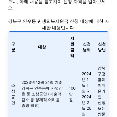
으니, 아래 내용을 참고하여 신청 자격을 알아보세
요.
강북구 인수동 민생회복지원금 신청 대상에 대한 자
세한 내용입니다.
지
구
원
신청
신청
대상
분
금
날짜
방법
액
강북
2024
구청
년 1
홈페
2023년 12월 31일 기준
소
월 1
이지
강북구 인수동에 사업장
100
상
일 ~
온라
을 둔 소상공인 (매출액
만
공
2024
인
감소 등 경제적 어려움
원
인
년 2
신청
증빙 필요)
월 28
또는
일
방문