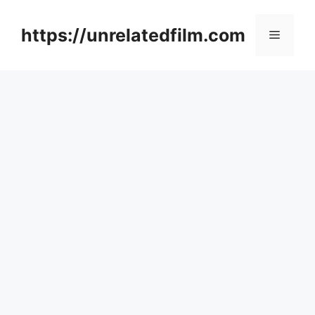
Skip
to
https://unrelatedfilm.com
Menu
content