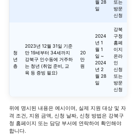
월 28
또는
일
방문
신청
강북
2024
구청
년 1
홈페
2023년 12월 31일 기준
월 1
이지
청
만 19세부터 34세까지
20
일 ~
온라
년
강북구 인수동에 거주하
만
2024
인
층
는 청년 (취업 준비, 교
원
년 2
신청
육 등 증빙 필요)
월 28
또는
일
방문
신청
위에 명시된 내용은 예시이며, 실제 지원 대상 및 자
격 조건, 지원 금액, 신청 날짜, 신청 방법은 강북구
청 홈페이지 또는 담당 부서에 연락하여 확인해야
합니다.