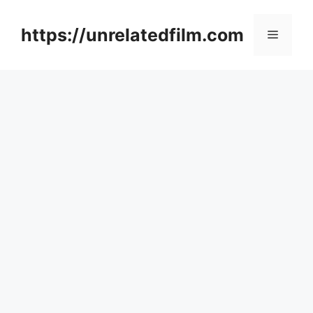
Skip
to
https://unrelatedfilm.com
Menu
content