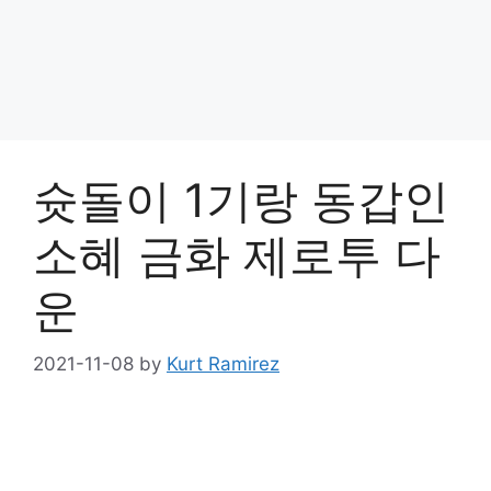
슛돌이 1기랑 동갑인
소혜 금화 제로투 다
운
2021-11-08
by
Kurt Ramirez