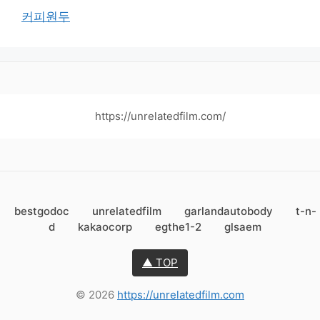
커피원두
https://unrelatedfilm.com/
bestgodoc
unrelatedfilm
garlandautobody
t-n-
d
kakaocorp
egthe1-2
glsaem
▲ TOP
© 2026
https://unrelatedfilm.com