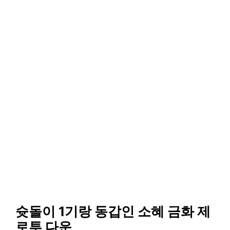
슛돌이 1기랑 동갑인 소혜 금화 제
로투 다운